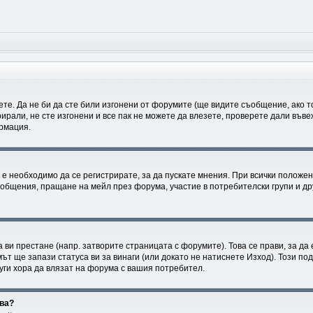
ете. Да не би да сте били изгонени от форумите (ще видите съобщение, ако то
рирали, не сте изгонени и все пак не можете да влезете, проверете дали във
ормация.
е необходимо да се регистрирате, за да пускате мнения. При всички положен
съобщения, пращане на мейл през форума, участие в потребителски групи и д
а ви престане (напр. затворите страницата с форумите). Това се прави, за да
ът ще запази статуса ви за винаги (или докато не натиснете Изход). Този под
руги хора да влязат на форума с вашия потребител.
ова?