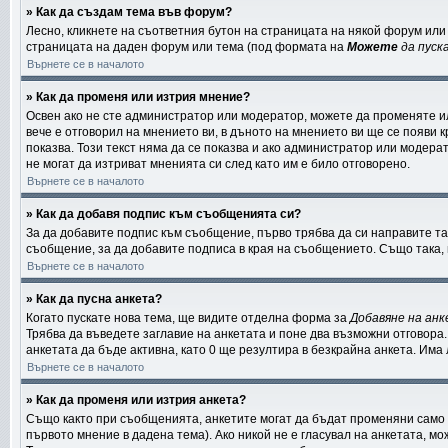
» Как да създам тема във форум?
Лесно, кликнете на съответния бутон на страницата на някой форум или 
страницата на даден форум или тема (под формата на
Можете
да пуск
Върнете се в началото
» Как да променя или изтрия мнение?
Освен ако не сте администратор или модератор, можете да променяте и
вече е отговорил на мнението ви, в дъното на мнението ви ще се появи к
показва. Този текст няма да се показва и ако администратор или моде
не могат да изтриват мненията си след като им е било отговорено.
Върнете се в началото
» Как да добавя подпис към съобщенията си?
За да добавите подпис към съобщение, първо трябва да си направите та
съобщение, за да добавите подписа в края на съобщението. Също така,
Върнете се в началото
» Как да пусна анкета?
Когато пускате нова тема, ще видите отделна форма за
Добавяне на ан
Трябва да въведете заглавие на анкетата и поне два възможни отговора.
анкетата да бъде активна, като 0 ще резултира в безкрайна анкета. Има
Върнете се в началото
» Как да променя или изтрия анкета?
Също както при съобщенията, анкетите могат да бъдат променяни само о
първото мнение в дадена тема). Ако никой не е гласувал на анкетата, м