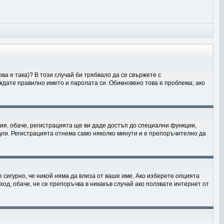
ва е така)? В този случай би трябвало да се свържете с
еждате правилно името и паролата си. Обикновено това е проблема; ако
ия, обаче, регистрацията ще ви даде достъп до специални функции,
руги. Регистрацията отнема само няколко минути и е препоръчително да
 е сигурно, че никой няма да влиза от ваше име. Ако изберете опцията
ход, обаче, не се препоръчва в никакъв случай ако ползвате интернет от