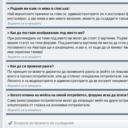
» Родния ми език го няма в списъка!
Най-вероятните причини за това са: администраторите не е инсталрал 
инсталират, а ако няма и вие имате желание, можете да създадете такъ
Върнете се в началото
» Как да поставя изображение под името ми?
При разглеждане на теми под името ви могат да стоят 2 картинки. Първа
вашия статут на тези форуми. Под ранговата картинка би могла да стои 
ползването на Аватари ще е разрешено, и ако е, от къде да се вземат А
има сериозни такива!
Върнете се в началото
» Как да си променя ранга?
По принцип не можете директно да промените ранга си (който се показва
които е пуснал потребителя, или да отличат специални потребители, на
Лесното е за модераторите и администраторите да ви изтрият ненужните 
Върнете се в началото
» Когато кликна на мейла на някой потребител, форума иска да вляза?
Само регистрирани потребители могат да изпращат мейл на други потреб
злоупотреба от страна на анонимни потребители.
Върнете се в началото
Въпроси за писането на съобщения