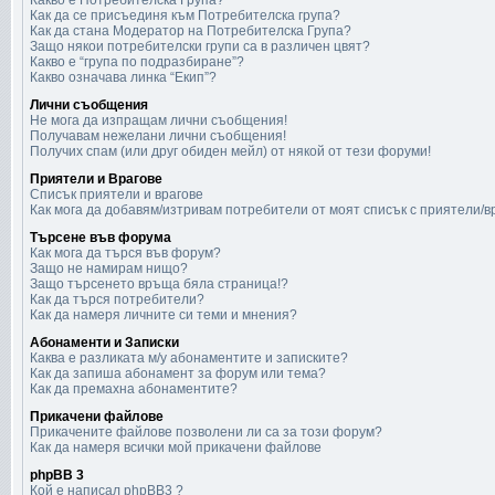
Какво е Потребителска Група?
Как да се присъединя към Потребителска група?
Как да стана Модератор на Потребителска Група?
Защо някои потребителски групи са в различен цвят?
Какво е “група по подразбиране”?
Какво означава линка “Екип”?
Лични съобщения
Не мога да изпращам лични съобщения!
Получавам нежелани лични съобщения!
Получих спам (или друг обиден мейл) от някой от тези форуми!
Приятели и Врагове
Списък приятели и врагове
Как мога да добавям/изтривам потребители от моят списък с приятели/в
Търсене във форума
Как мога да търся във форум?
Защо не намирам нищо?
Защо търсенето връща бяла страница!?
Как да търся потребители?
Как да намеря личните си теми и мнения?
Абонаменти и Записки
Каква е разликата м/у абонаментите и записките?
Как да запиша абонамент за форум или тема?
Как да премахна абонаментите?
Прикачени файлове
Прикачените файлове позволени ли са за този форум?
Как да намеря всички мой прикачени файлове
phpBB 3
Кой е написал phpBB3 ?