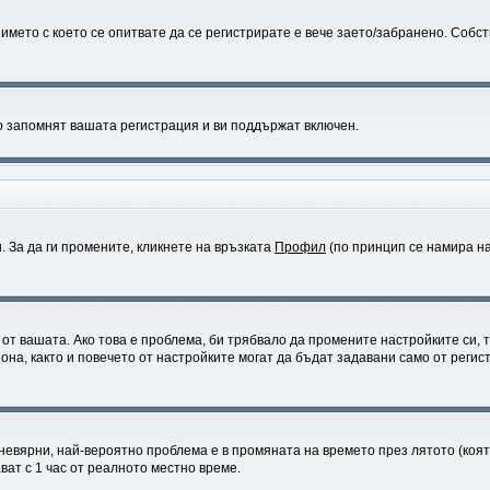
мето с което се опитвате да се регистрирате е вече заето/забранено. Собс
о запомнят вашата регистрация и ви поддържат включен.
. За да ги промените, кликнете на връзката
Профил
(по принцип се намира на
а от вашата. Ако това е проблема, би трябвало да промените настройките си,
а, както и повечето от настройките могат да бъдат задавани само от регистр
 невярни, най-вероятно проблема е в промяната на времето през лятото (която
ват с 1 час от реалното местно време.