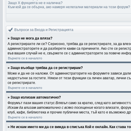
Защо X фунцията не е налична?
Към кой да се обърна, ако намеря нелегални материали на този форум?
Въпроси за Входа и Регистрацията
» Защо не мога да вляза?
А регистрирахте ли се? Сериозно, трябва да се регистрирате, за да влез
администраторите и да разберете какви са причините. Ако сте се регист
във вашия случай не е, свържете се с администраторите за повече инф
Върнете се в началото
» Защо въобще трябва да се регистрирам?
Може и да не се наложи. От администраторите на форумите зависи дали 
недостъпни за гостите. Някои от тези функции са личен аватар, лични 
се регистрирате.
Върнете се в началото
» Защо излизам автоматично?
Форумът пази вашия статус
Влязъл
само за кратко, след като активностт
Искам да влизам автоматично с всяко посещение
когато влизате, форум
клуб, кафе, библиотека и прочие публични места, тъй като е възможно д
Върнете се в началото
» Не искам името ми да се вижда в списъка Кой е онлайн. Как става т