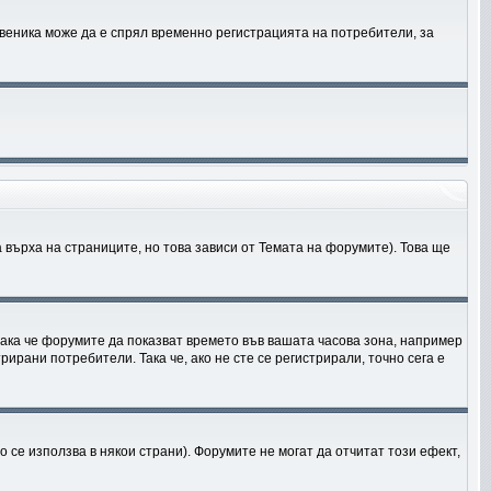
твеника може да е спрял временно регистрацията на потребители, за
 върха на страниците, но това зависи от Темата на форумите). Това ще
 така че форумите да показват времето във вашата часова зона, например
ирани потребители. Така че, ако не сте се регистрирали, точно сега е
 се използва в някои страни). Форумите не могат да отчитат този ефект,