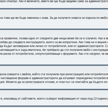
лайн статус
. Ако я включите, името ви ще бъде видимо само за администрато
на това ще ви бъде сменена с нова. За да получите новата си парола по мейл
 са правилни, тогава едно от следните две неща може би се е случило. Ако е
рябва да следвате инструкциите, които са ви изпратени. Ако това не е вашия
и да бъдат активирани или лично от потребителя, или от администраторите. С
ктивацията е задължителна, би трябвало да сте получили мейл с инструкции.
ли риска от потребители, злоупотребяващи с форумите. Ако сте сигурен, че 
ола (сверете с мейла, който сте получили при регистрация) или потребителят 
 натоварени форуми е администраторите да изтриват периодично потребител
я. Можете да се регистрирате отново, и този път се опитайте да бъдете по-
атите, изискващ от сайтовете, които събират информация от хора под 13 години