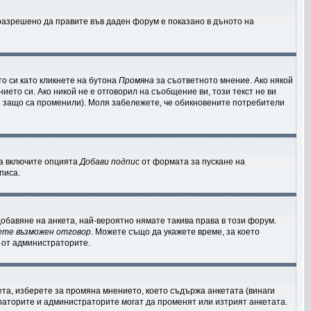
е разрешено да правите във даден форум е показано в дъното на
о си като кликнете на бутона
Промяна
за съответното мнение. Ако някой
ието си. Ако никой не е отговорил на съобщение ви, този текст не ви
и защо са променили). Моля забележете, че обикновените потребители
да включите опцията
Добави подпис
от формата за пускане на
писа.
обавяне на анкета, най-вероятно нямате такива права в този форум.
ете възможен отговор
. Можете също да укажете време, за което
я от администраторите.
та, изберете за промяна мнението, което съдържа анкетата (винаги
ераторите и администраторите могат да променят или изтрият анкетата.