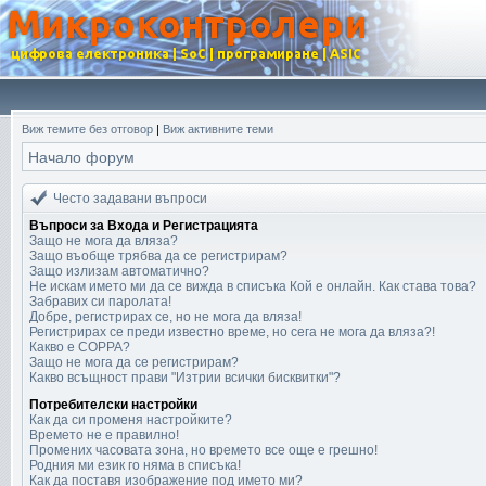
Виж темите без отговор
|
Виж активните теми
Начало форум
Често задавани въпроси
Въпроси за Входа и Регистрацията
Защо не мога да вляза?
Защо въобще трябва да се регистрирам?
Защо излизам автоматично?
Не искам името ми да се вижда в списъка Кой е онлайн. Как става това?
Забравих си паролата!
Добре, регистрирах се, но не мога да вляза!
Регистрирах се преди известно време, но сега не мога да вляза?!
Какво е COPPA?
Защо не мога да се регистрирам?
Какво всъщност прави "Изтрии всички бисквитки"?
Потребителски настройки
Как да си променя настройките?
Времето не е правилно!
Промених часовата зона, но времето все още е грешно!
Родния ми език го няма в списъка!
Как да поставя изображение под името ми?