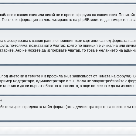
файлове с вашия език или никой не е превел форума на вашия език. Попитайт
в. Повече информация за локализирането на phpBB можете да намерите на са
та е асоциирана с вашия ранг; по принцип тези картинки са под формата на 
друга, по-голяма, позната като Аватар, която по принцип е уникална или лич
ватарите. Ако не можете да използвате Аватар, то това е желанието на админ
 под името ви в темите и в профила ви, в зависимост от Темата на форума).
пример модератори, администратори и т.н.. Моля не злоупотребявайте с фору
мнения и да ви върнат обратно в началото, а още по-лесно е да ви изгонят.
!
ители чрез вградената мейл форма (ако администраторите са позволили това,