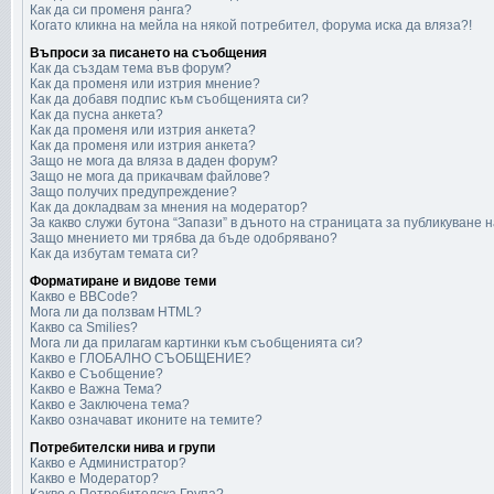
Как да си променя ранга?
Когато кликна на мейла на някой потребител, форума иска да вляза?!
Въпроси за писането на съобщения
Как да създам тема във форум?
Как да променя или изтрия мнение?
Как да добавя подпис към съобщенията си?
Как да пусна анкета?
Как да променя или изтрия анкета?
Как да променя или изтрия анкета?
Защо не мога да вляза в даден форум?
Защо не мога да прикачвам файлове?
Защо получих предупреждение?
Как да докладвам за мнения на модератор?
За какво служи бутона “Запази” в дъното на страницата за публикуване 
Защо мнението ми трябва да бъде одобрявано?
Как да избутам темата си?
Форматиране и видове теми
Какво е BBCode?
Мога ли да ползвам HTML?
Какво са Smilies?
Мога ли да прилагам картинки към съобщенията си?
Какво е ГЛОБАЛНО СЪОБЩЕНИЕ?
Какво е Съобщение?
Какво е Важна Тема?
Какво е Заключена тема?
Какво означават иконите на темите?
Потребителски нива и групи
Какво е Администратор?
Какво е Модератор?