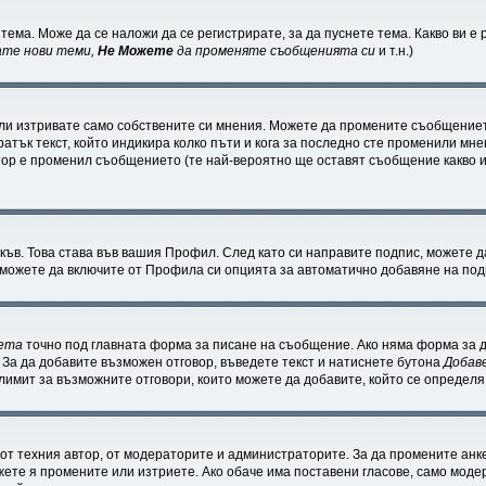
тема. Може да се наложи да се регистрирате, за да пуснете тема. Какво ви 
ате нови теми,
Не Можете
да променяте съобщенията си
и т.н.)
ли изтривате само собствените си мнения. Можете да промените съобщениет
ратък текст, който индикира колко пъти и кога за последно сте променили мнен
ратор е променил съобщението (те най-вероятно ще оставят съобщение какво 
къв. Това става във вашия Профил. След като си направите подпис, можете 
 можете да включите от Профила си опцията за автоматично добавяне на под
кета
точно под главната форма за писане на съобщение. Ако няма форма за д
 За да добавите възможен отговор, въведете текст и натиснете бутона
Добав
 лимит за възможните отговори, които можете да добавите, който се определ
т техния автор, от модераторите и администраторите. За да промените анке
ожете я промените или изтриете. Ако обаче има поставени гласове, само мод