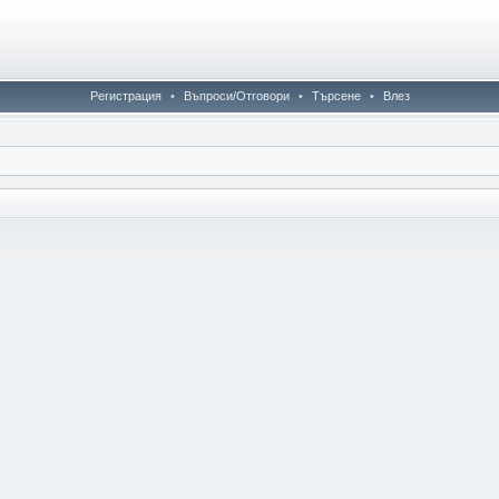
Регистрация
•
Въпроси/Отговори
•
Търсене
•
Влез