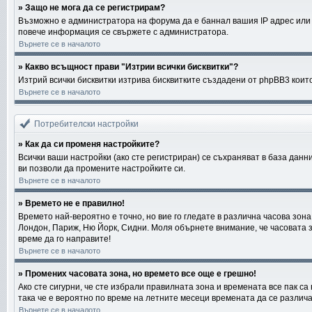
» Защо не мога да се регистрирам?
Възможно е администратора на форума да е баннал вашия IP адрес или и
повече информация се свържете с администратора.
Върнете се в началото
» Какво всъщност прави "Изтрии всички бисквитки"?
Изтрий всички бисквитки изтрива бисквитките създадени от phpBB3 коит
Върнете се в началото
Потребителски настройки
» Как да си променя настройките?
Всички ваши настройки (ако сте регистриран) се съхраняват в база данни
ви позволи да промените настройките си.
Върнете се в началото
» Времето не е правилно!
Времето най-вероятно е точно, но вие го гледате в различна часова зон
Лондон, Париж, Ню Йорк, Сидни. Моля обърнете внимание, че часовата зон
време да го направите!
Върнете се в началото
» Промених часовата зона, но времето все още е грешно!
Ако сте сигурни, че сте избрали правилната зона и времената все пак са
така че е вероятно по време на летните месеци времената да се различа
Върнете се в началото