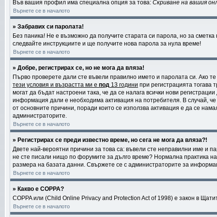
Във вашия профил има специална опция за това:
Скриване на вашия он
Върнете се в началото
» Забравих си паролата!
Без паника! Не е възможно да получите старата си парола, но за сметка 
следвайте инструкциите и ще получите нова парола за нула време!
Върнете се в началото
» Добре, регистрирах се, но не мога да вляза!
Първо проверете дали сте въвели правилно името и паролата си. Ако те
тези условия и възрастта ми е
под
13 години
при регистрацията тогава т
могат да бъдат настроени така, че да се налага всички нови регистраци
информация дали е необходима активация на потребителя. В случай, че а
от основните причини, поради които се използва активация е да се нама
администраторите.
Върнете се в началото
» Регистрирах се преди известно време, но сега не мога да вляза?!
Двете най-вероятни причини за това са: въвели сте неправилни име и пар
не сте писали нищо по форумите за дълго време? Нормална практика на
размера на базата данни. Свържете се с администраторите за информаци
Върнете се в началото
» Какво е COPPA?
COPPA или (Child Online Privacy and Protection Act of 1998) е закон в Щ
Върнете се в началото