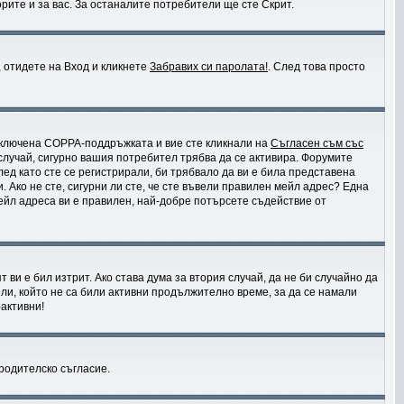
рите и за вас. За останалите потребители ще сте Скрит.
, отидете на Вход и кликнете
Забравих си паролата!
. След това просто
 включена COPPA-поддръжката и вие сте кликнали на
Съгласен съм със
 случай, сигурно вашия потребител трябва да се активира. Форумите
лед като сте се регистрирали, би трябвало да ви е била представена
 Ако не сте, сигурни ли сте, че сте въвели правилен мейл адрес? Една
мейл адреса ви е правилен, най-добре потърсете съдействие от
ви е бил изтрит. Ако става дума за втория случай, да не би случайно да
и, който не са били активни продължително време, за да се намали
активни!
 родителско съгласие.