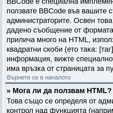
BBCode е специална имплемен
ползвате BBCode във вашите с
администраторите. Освен това
дадено съобщение от формата
прилича много на HTML, използ
квадратни скоби (ето така: [таг]
информация, вижте специалнот
има връзка от страницата за п
Върнете се в началото
» Мога ли да ползвам HTML?
Това също се определя от адм
контрол над функцията (напри