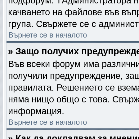
подфорум. TАдминистратора н
качването на файлове във въп
група. Свържете се с админис
Върнете се в началото
» Защо получих предупрежд
Във всеки форум има различни
получили предупреждение, защ
правилата. Решението се взем
няма нищо общо с това. Свърж
информация.
Върнете се в началото
» Как да докладвам за мнен