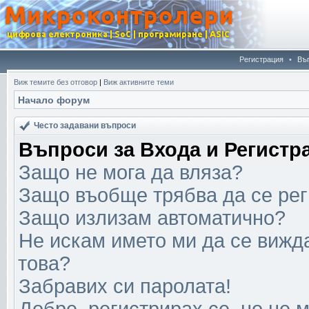
Регистрация
•
Въ
Виж темите без отговор
|
Виж активните теми
Начало форум
Често задавани въпроси
Въпроси за Входа и Регистр
Защо не мога да вляза?
Защо въобще трябва да се ре
Защо излизам автоматично?
Не искам името ми да се вижда
това?
Забравих си паролата!