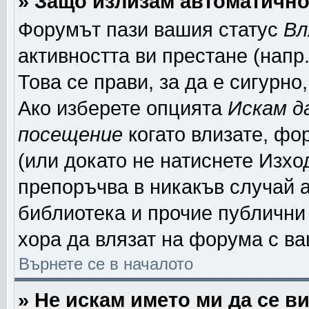
» Защо излизам автоматичн
Форумът пази вашия статус
Вл
активността ви престане (напр
Това се прави, за да е сигурно
Ако изберете опцията
Искам д
посещение
когато влизате, фо
(или докато не натиснете Изход
препоръчва в никакъв случай а
библиотека и прочие публични 
хора да влязат на форума с в
Върнете се в началото
» Не искам името ми да се в