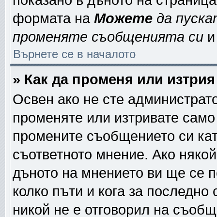
показано в дъното на страниц
формата на
Можете
да пуска
променяте съобщенията си
и 
Върнете се в началото
» Как да променя или изтри
Освен ако не сте администрат
променяте или изтривате само
промените съобщението си кат
съответното мнение. Ако някой
дъното на мнението ви ще се п
колко пъти и кога за последно
никой не е отговорил на съобще