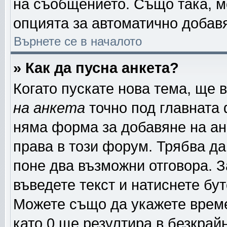
на съобщението. Също така, м
опцията за автоматично добав
Върнете се в началото
» Как да пусна анкета?
Когато пускате нова тема, ще
на анкета
точно под главната
няма форма за добавяне на ан
права в този форум. Трябва да
поне два възможни отговора. З
въведете текст и натиснете бу
Можете също да укажете време,
като 0 ще резултира в безкрай