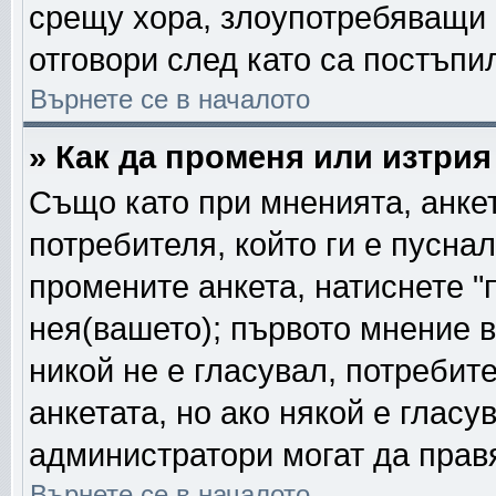
срещу хора, злоупотребяващи 
отговори след като са постъпи
Върнете се в началото
» Как да променя или изтрия
Също като при мненията, анкет
потребителя, който ги е пусна
промените анкета, натиснете "
нея(вашето); първото мнение в
никой не е гласувал, потреби
анкетата, но ако някой е глас
администратори могат да прав
Върнете се в началото