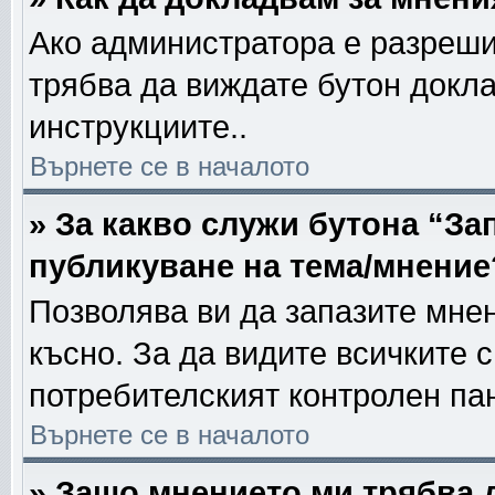
Ако администратора е разреши
трябва да виждате бутон докла
инструкциите..
Върнете се в началото
» За какво служи бутона “За
публикуване на тема/мнение
Позволява ви да запазите мнен
късно. За да видите всичките 
потребителският контролен па
Върнете се в началото
» Защо мнението ми трябва 