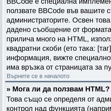
BBCode е специална имплемен
ползвате BBCode във вашите с
администраторите. Освен това
дадено съобщение от формата
прилича много на HTML, използ
квадратни скоби (ето така: [таг]
информация, вижте специалнот
има връзка от страницата за п
Върнете се в началото
» Мога ли да ползвам HTML?
Това също се определя от адм
контрол над функцията (напри