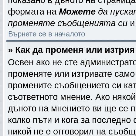
показано в дъното на страниц
формата на
Можете
да пуска
променяте съобщенията си
и 
Върнете се в началото
» Как да променя или изтри
Освен ако не сте администрат
променяте или изтривате само
промените съобщението си кат
съответното мнение. Ако някой
дъното на мнението ви ще се п
колко пъти и кога за последно
никой не е отговорил на съобще