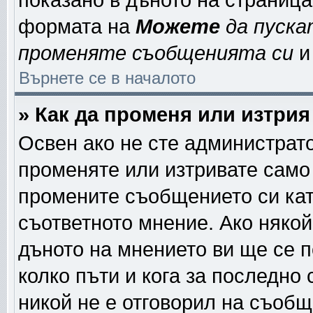
показано в дъното на страниц
формата на
Можете
да пуска
променяте съобщенията си
и 
Върнете се в началото
» Как да променя или изтри
Освен ако не сте администрат
променяте или изтривате само
промените съобщението си кат
съответното мнение. Ако някой
дъното на мнението ви ще се п
колко пъти и кога за последно
никой не е отговорил на съобще