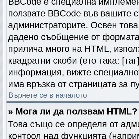
BBCode е специална имплемен
ползвате BBCode във вашите с
администраторите. Освен това
дадено съобщение от формата
прилича много на HTML, използ
квадратни скоби (ето така: [таг]
информация, вижте специалнот
има връзка от страницата за п
Върнете се в началото
» Мога ли да ползвам HTML?
Това също се определя от адм
контрол над функцията (напри