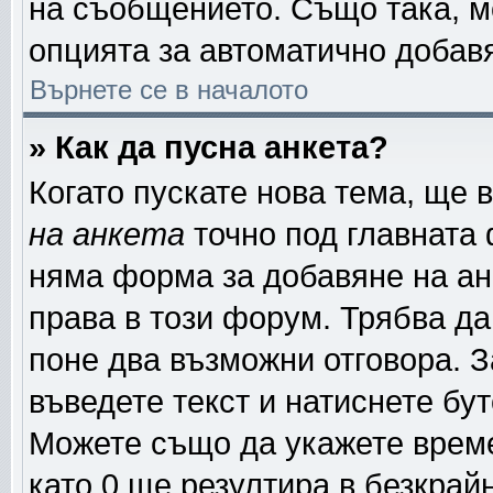
на съобщението. Също така, м
опцията за автоматично добав
Върнете се в началото
» Как да пусна анкета?
Когато пускате нова тема, ще
на анкета
точно под главната
няма форма за добавяне на ан
права в този форум. Трябва да
поне два възможни отговора. З
въведете текст и натиснете бу
Можете също да укажете време,
като 0 ще резултира в безкрай