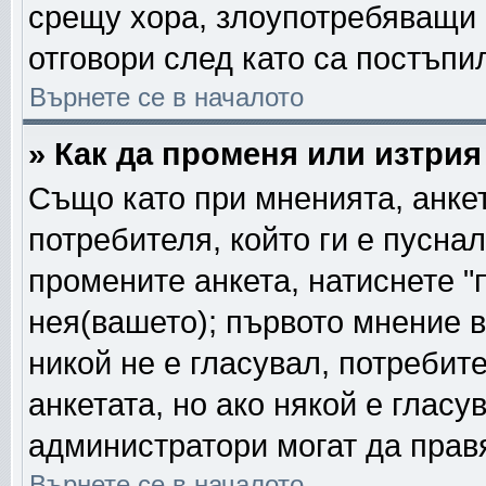
срещу хора, злоупотребяващи 
отговори след като са постъпи
Върнете се в началото
» Как да променя или изтрия
Също като при мненията, анкет
потребителя, който ги е пусна
промените анкета, натиснете "
нея(вашето); първото мнение в
никой не е гласувал, потреби
анкетата, но ако някой е глас
администратори могат да прав
Върнете се в началото