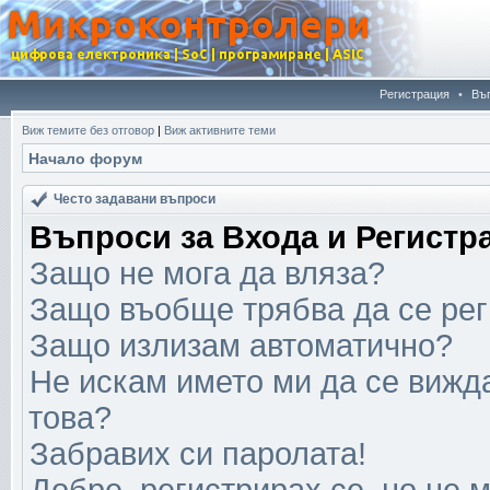
Регистрация
•
Въ
Виж темите без отговор
|
Виж активните теми
Начало форум
Често задавани въпроси
Въпроси за Входа и Регистр
Защо не мога да вляза?
Защо въобще трябва да се ре
Защо излизам автоматично?
Не искам името ми да се вижда
това?
Забравих си паролата!