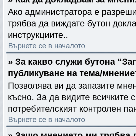
Ако администратора е разреши
трябва да виждате бутон докла
инструкциите..
Върнете се в началото
» За какво служи бутона “За
публикуване на тема/мнение
Позволява ви да запазите мнен
късно. За да видите всичките 
потребителският контролен па
Върнете се в началото
» Защо мнението ми трябва 