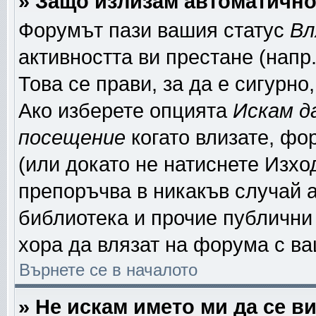
» Защо излизам автоматичн
Форумът пази вашия статус
Вл
активността ви престане (напр
Това се прави, за да е сигурно
Ако изберете опцията
Искам д
посещение
когато влизате, фо
(или докато не натиснете Изход
препоръчва в никакъв случай а
библиотека и прочие публични 
хора да влязат на форума с в
Върнете се в началото
» Не искам името ми да се в