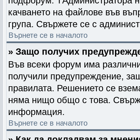
подфорум. TАдминистратора н
качването на файлове във въп
група. Свържете се с админис
Върнете се в началото
» Защо получих предупрежд
Във всеки форум има различни
получили предупреждение, защ
правилата. Решението се взем
няма нищо общо с това. Свърж
информация.
Върнете се в началото
» Как да докладвам за мнен