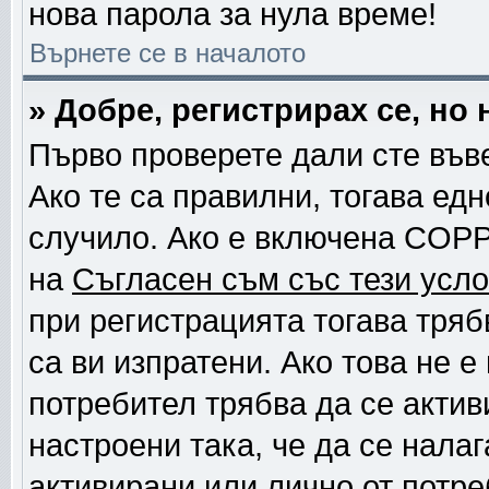
нова парола за нула време!
Върнете се в началото
» Добре, регистрирах се, но 
Първо проверете дали сте във
Ако те са правилни, тогава ед
случило. Ако е включена COPP
на
Съгласен съм със тези усло
при регистрацията тогава тряб
са ви изпратени. Ако това не 
потребител трябва да се актив
настроени така, че да се нала
активирани или лично от потре