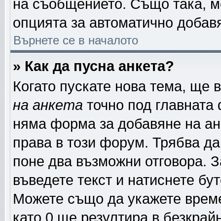
на съобщението. Също така, м
опцията за автоматично добав
Върнете се в началото
» Как да пусна анкета?
Когато пускате нова тема, ще
на анкета
точно под главната
няма форма за добавяне на ан
права в този форум. Трябва да
поне два възможни отговора. З
въведете текст и натиснете бу
Можете също да укажете време,
като 0 ще резултира в безкрай