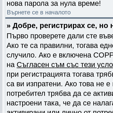
нова парола за нула време!
Върнете се в началото
» Добре, регистрирах се, но 
Първо проверете дали сте във
Ако те са правилни, тогава ед
случило. Ако е включена COPP
на
Съгласен съм със тези усло
при регистрацията тогава тряб
са ви изпратени. Ако това не 
потребител трябва да се актив
настроени така, че да се нала
активирани или лично от потре