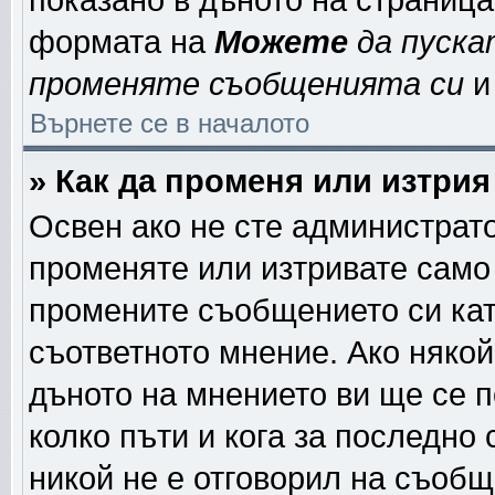
показано в дъното на страниц
формата на
Можете
да пуска
променяте съобщенията си
и 
Върнете се в началото
» Как да променя или изтри
Освен ако не сте администрат
променяте или изтривате само
промените съобщението си кат
съответното мнение. Ако някой
дъното на мнението ви ще се п
колко пъти и кога за последно
никой не е отговорил на съобще