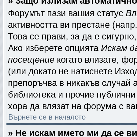
» Защо излизам автоматичн
Форумът пази вашия статус
Вл
активността ви престане (напр
Това се прави, за да е сигурно
Ако изберете опцията
Искам д
посещение
когато влизате, фо
(или докато не натиснете Изход
препоръчва в никакъв случай а
библиотека и прочие публични 
хора да влязат на форума с в
Върнете се в началото
» Не искам името ми да се в