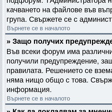
подфорум. TАдминистратора н
качването на файлове във въп
група. Свържете се с админис
Върнете се в началото
» Защо получих предупрежд
Във всеки форум има различни
получили предупреждение, защ
правилата. Решението се взем
няма нищо общо с това. Свърж
информация.
Върнете се в началото
» Как да докладвам за мнен