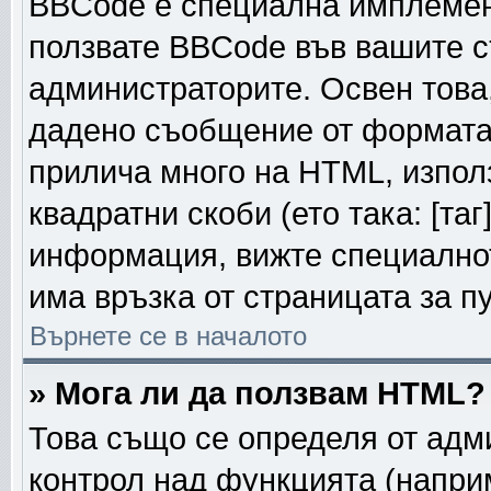
BBCode е специална имплемен
ползвате BBCode във вашите с
администраторите. Освен това
дадено съобщение от формата
прилича много на HTML, използ
квадратни скоби (ето така: [таг]
информация, вижте специалнот
има връзка от страницата за п
Върнете се в началото
» Мога ли да ползвам HTML?
Това също се определя от адм
контрол над функцията (напри