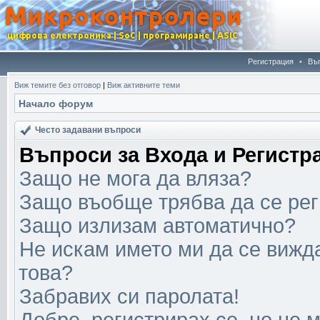
Регистрация
•
Въ
Виж темите без отговор
|
Виж активните теми
Начало форум
Често задавани въпроси
Въпроси за Входа и Регистр
Защо не мога да вляза?
Защо въобще трябва да се ре
Защо излизам автоматично?
Не искам името ми да се вижда
това?
Забравих си паролата!