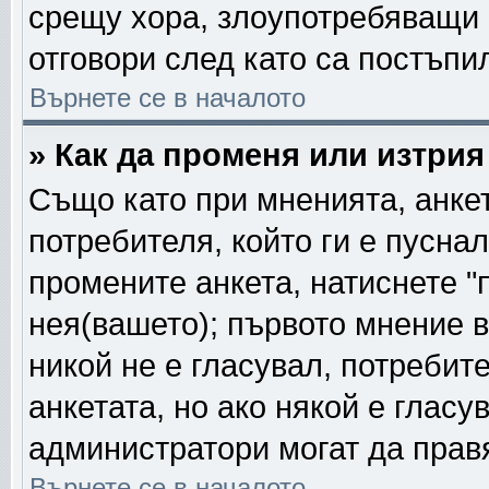
срещу хора, злоупотребяващи 
отговори след като са постъпи
Върнете се в началото
» Как да променя или изтрия
Също като при мненията, анкет
потребителя, който ги е пусна
промените анкета, натиснете "
нея(вашето); първото мнение в
никой не е гласувал, потреби
анкетата, но ако някой е глас
администратори могат да прав
Върнете се в началото