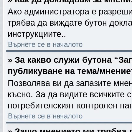
Ако администратора е разреши
трябва да виждате бутон докла
инструкциите..
Върнете се в началото
» За какво служи бутона “За
публикуване на тема/мнение
Позволява ви да запазите мнен
късно. За да видите всичките 
потребителският контролен па
Върнете се в началото
» Защо мнението ми трябва 