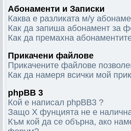
Абонаменти и Записки
Каква е разликата м/у абонаме
Как да запиша абонамент за ф
Как да премахна абонаментит
Прикачени файлове
Прикачените файлове позволен
Как да намеря всички мой при
phpBB 3
Кой е написал phpBB3 ?
Защо X фунцията не е наличн
Към кой да се обърна, ако нам