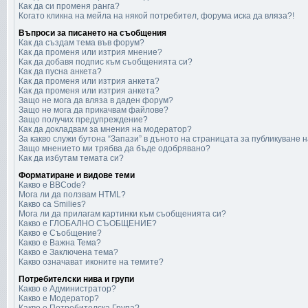
Как да си променя ранга?
Когато кликна на мейла на някой потребител, форума иска да вляза?!
Въпроси за писането на съобщения
Как да създам тема във форум?
Как да променя или изтрия мнение?
Как да добавя подпис към съобщенията си?
Как да пусна анкета?
Как да променя или изтрия анкета?
Как да променя или изтрия анкета?
Защо не мога да вляза в даден форум?
Защо не мога да прикачвам файлове?
Защо получих предупреждение?
Как да докладвам за мнения на модератор?
За какво служи бутона “Запази” в дъното на страницата за публикуване 
Защо мнението ми трябва да бъде одобрявано?
Как да избутам темата си?
Форматиране и видове теми
Какво е BBCode?
Мога ли да ползвам HTML?
Какво са Smilies?
Мога ли да прилагам картинки към съобщенията си?
Какво е ГЛОБАЛНО СЪОБЩЕНИЕ?
Какво е Съобщение?
Какво е Важна Тема?
Какво е Заключена тема?
Какво означават иконите на темите?
Потребителски нива и групи
Какво е Администратор?
Какво е Модератор?