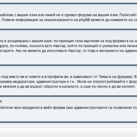
файлове с вашия език или никой не е превел форума на вашия език. Попитайт
в. Повече информация за локализирането на phpBB можете да намерите на са
та е асоциирана с вашия ранг; по принцип тези картинки са под формата на 
друга, по-голяма, позната като Аватар, която по принцип е уникална или лич
ватарите. Ако не можете да използвате Аватар, то това е желанието на админ
 под името ви в темите и в профила ви, в зависимост от Темата на форума).
пример модератори, администратори и т.н.. Моля не злоупотребявайте с фору
мнения и да ви върнат обратно в началото, а още по-лесно е да ви изгонят.
!
ители чрез вградената мейл форма (ако администраторите са позволили това,