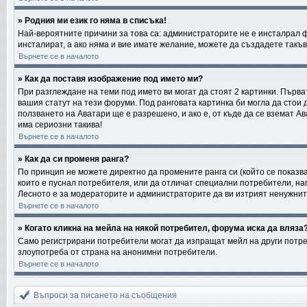
» Родния ми език го няма в списъка!
Най-вероятните причини за това са: администраторите не е инсталрал 
инсталират, а ако няма и вие имате желание, можете да създадете такъ
Върнете се в началото
» Как да поставя изображение под името ми?
При разглеждане на теми под името ви могат да стоят 2 картинки. Първа
вашия статут на тези форуми. Под ранговата картинка би могла да стои 
ползването на Аватари ще е разрешено, и ако е, от къде да се вземат А
има сериозни такива!
Върнете се в началото
» Как да си променя ранга?
По принцип не можете директно да промените ранга си (който се показва
които е пуснал потребителя, или да отличат специални потребители, на
Лесното е за модераторите и администраторите да ви изтрият ненужните 
Върнете се в началото
» Когато кликна на мейла на някой потребител, форума иска да вляза?
Само регистрирани потребители могат да изпращат мейл на други потреб
злоупотреба от страна на анонимни потребители.
Върнете се в началото
Въпроси за писането на съобщения