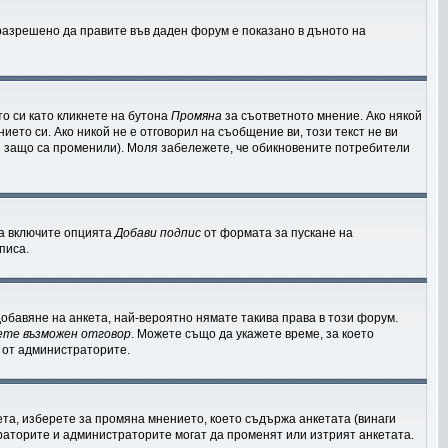
е разрешено да правите във даден форум е показано в дъното на
о си като кликнете на бутона
Промяна
за съответното мнение. Ако някой
ието си. Ако никой не е отговорил на съобщение ви, този текст не ви
и защо са променили). Моля забележете, че обикновените потребители
да включите опцията
Добави подпис
от формата за пускане на
писа.
обавяне на анкета, най-вероятно нямате такива права в този форум.
ете възможен отговор
. Можете също да укажете време, за което
я от администраторите.
та, изберете за промяна мнението, което съдържа анкетата (винаги
ераторите и администраторите могат да променят или изтрият анкетата.