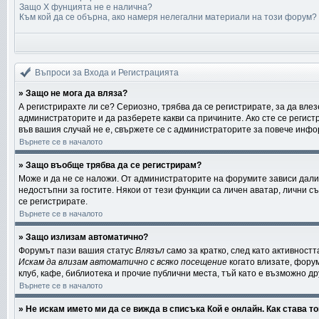
Защо X фунцията не е налична?
Към кой да се обърна, ако намеря нелегални материали на този форум?
Въпроси за Входа и Регистрацията
» Защо не мога да вляза?
А регистрирахте ли се? Сериозно, трябва да се регистрирате, за да влез
администраторите и да разберете какви са причините. Ако сте се регист
във вашия случай не е, свържете се с администраторите за повече инф
Върнете се в началото
» Защо въобще трябва да се регистрирам?
Може и да не се наложи. От администраторите на форумите зависи дали 
недостъпни за гостите. Някои от тези функции са личен аватар, лични 
се регистрирате.
Върнете се в началото
» Защо излизам автоматично?
Форумът пази вашия статус
Влязъл
само за кратко, след като активностт
Искам да влизам автоматично с всяко посещение
когато влизате, форум
клуб, кафе, библиотека и прочие публични места, тъй като е възможно д
Върнете се в началото
» Не искам името ми да се вижда в списъка Кой е онлайн. Как става т