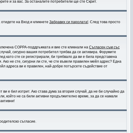
рите и за вас. За останалите потребители ще сте Скрит.
, отидете на Вход и кликнете
Забравих си паролата!
. След това просто
 включена COPPA-поддръжката и вие сте кликнали на
Съгласен съм със
 случай, сигурно вашия потребител трябва да се активира. Форумите
лед като сте се регистрирали, би трябвало да ви е била представена
 Ако не сте, сигурни ли сте, че сте въвели правилен мейл адрес? Една
мейл адреса ви е правилен, най-добре потърсете съдействие от
ви е бил изтрит. Ако става дума за втория случай, да не би случайно да
и, който не са били активни продължително време, за да се намали
активни!
 родителско съгласие.