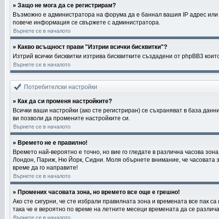
» Защо не мога да се регистрирам?
Възможно е администратора на форума да е баннал вашия IP адрес или и
повече информация се свържете с администратора.
Върнете се в началото
» Какво всъщност прави "Изтрии всички бисквитки"?
Изтрий всички бисквитки изтрива бисквитките създадени от phpBB3 коит
Върнете се в началото
Потребителски настройки
» Как да си променя настройките?
Всички ваши настройки (ако сте регистриран) се съхраняват в база данни
ви позволи да промените настройките си.
Върнете се в началото
» Времето не е правилно!
Времето най-вероятно е точно, но вие го гледате в различна часова зон
Лондон, Париж, Ню Йорк, Сидни. Моля обърнете внимание, че часовата зон
време да го направите!
Върнете се в началото
» Промених часовата зона, но времето все още е грешно!
Ако сте сигурни, че сте избрали правилната зона и времената все пак са
така че е вероятно по време на летните месеци времената да се различа
Върнете се в началото