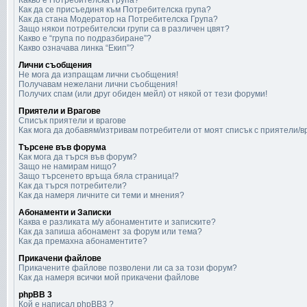
Какво е Потребителска Група?
Как да се присъединя към Потребителска група?
Как да стана Модератор на Потребителска Група?
Защо някои потребителски групи са в различен цвят?
Какво е “група по подразбиране”?
Какво означава линка “Екип”?
Лични съобщения
Не мога да изпращам лични съобщения!
Получавам нежелани лични съобщения!
Получих спам (или друг обиден мейл) от някой от тези форуми!
Приятели и Врагове
Списък приятели и врагове
Как мога да добавям/изтривам потребители от моят списък с приятели/в
Търсене във форума
Как мога да търся във форум?
Защо не намирам нищо?
Защо търсенето връща бяла страница!?
Как да търся потребители?
Как да намеря личните си теми и мнения?
Абонаменти и Записки
Каква е разликата м/у абонаментите и записките?
Как да запиша абонамент за форум или тема?
Как да премахна абонаментите?
Прикачени файлове
Прикачените файлове позволени ли са за този форум?
Как да намеря всички мой прикачени файлове
phpBB 3
Кой е написал phpBB3 ?