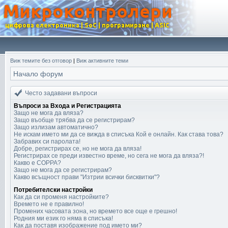
Виж темите без отговор
|
Виж активните теми
Начало форум
Често задавани въпроси
Въпроси за Входа и Регистрацията
Защо не мога да вляза?
Защо въобще трябва да се регистрирам?
Защо излизам автоматично?
Не искам името ми да се вижда в списъка Кой е онлайн. Как става това?
Забравих си паролата!
Добре, регистрирах се, но не мога да вляза!
Регистрирах се преди известно време, но сега не мога да вляза?!
Какво е COPPA?
Защо не мога да се регистрирам?
Какво всъщност прави "Изтрии всички бисквитки"?
Потребителски настройки
Как да си променя настройките?
Времето не е правилно!
Промених часовата зона, но времето все още е грешно!
Родния ми език го няма в списъка!
Как да поставя изображение под името ми?