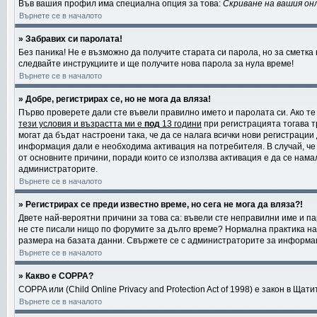
Във вашия профил има специална опция за това:
Скриване на вашия он
Върнете се в началото
» Забравих си паролата!
Без паника! Не е възможно да получите старата си парола, но за сметка 
следвайте инструкциите и ще получите нова парола за нула време!
Върнете се в началото
» Добре, регистрирах се, но не мога да вляза!
Първо проверете дали сте въвели правилно името и паролата си. Ако те
тези условия и възрастта ми е
под
13 години
при регистрацията тогава т
могат да бъдат настроени така, че да се налага всички нови регистраци
информация дали е необходима активация на потребителя. В случай, че а
от основните причини, поради които се използва активация е да се нама
администраторите.
Върнете се в началото
» Регистрирах се преди известно време, но сега не мога да вляза?!
Двете най-вероятни причини за това са: въвели сте неправилни име и пар
не сте писали нищо по форумите за дълго време? Нормална практика на
размера на базата данни. Свържете се с администраторите за информаци
Върнете се в началото
» Какво е COPPA?
COPPA или (Child Online Privacy and Protection Act of 1998) е закон в Щ
Върнете се в началото