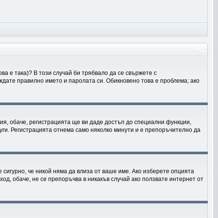
ва е така)? В този случай би трябвало да се свържете с
еждате правилно името и паролата си. Обикновено това е проблема; ако
ия, обаче, регистрацията ще ви даде достъп до специални функции,
руги. Регистрацията отнема само няколко минути и е препоръчително да
 е сигурно, че никой няма да влиза от ваше име. Ако изберете опцията
ход, обаче, не се препоръчва в никакъв случай ако ползвате интернет от