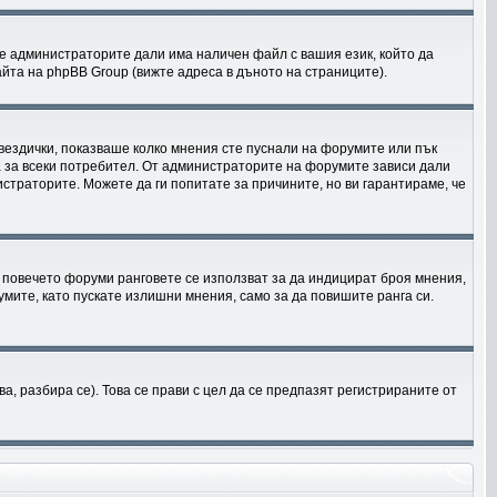
е администраторите дали има наличен файл с вашия език, който да
йта на phpBB Group (вижте адреса в дъното на страниците).
звездички, показваше колко мнения сте пуснали на форумите или пък
на за всеки потребител. От администраторите на форумите зависи дали
истраторите. Можете да ги попитате за причините, но ви гарантираме, че
 В повечето форуми ранговете се използват за да индицират броя мнения,
мите, като пускате излишни мнения, само за да повишите ранга си.
 разбира се). Това се прави с цел да се предпазят регистрираните от