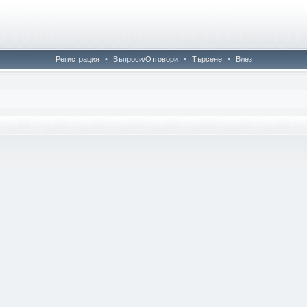
Регистрация
•
Въпроси/Отговори
•
Търсене
•
Влез