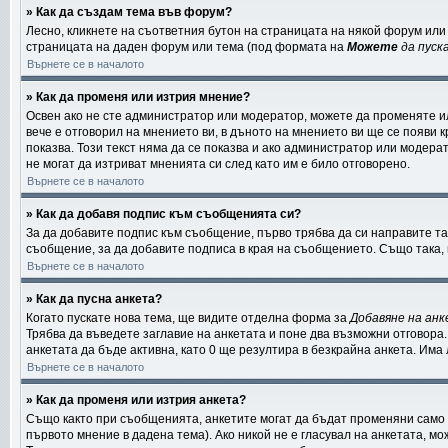
» Как да създам тема във форум?
Лесно, кликнете на съответния бутон на страницата на някой форум или 
страницата на даден форум или тема (под формата на
Можете
да пуск
Върнете се в началото
» Как да променя или изтрия мнение?
Освен ако не сте администратор или модератор, можете да променяте и
вече е отговорил на мнението ви, в дъното на мнението ви ще се появи к
показва. Този текст няма да се показва и ако администратор или моде
не могат да изтриват мненията си след като им е било отговорено.
Върнете се в началото
» Как да добавя подпис към съобщенията си?
За да добавите подпис към съобщение, първо трябва да си направите та
съобщение, за да добавите подписа в края на съобщението. Също така,
Върнете се в началото
» Как да пусна анкета?
Когато пускате нова тема, ще видите отделна форма за
Добавяне на ан
Трябва да въведете заглавие на анкетата и поне два възможни отговора.
анкетата да бъде активна, като 0 ще резултира в безкрайна анкета. Има
Върнете се в началото
» Как да променя или изтрия анкета?
Също както при съобщенията, анкетите могат да бъдат променяни само о
първото мнение в дадена тема). Ако никой не е гласувал на анкетата, м