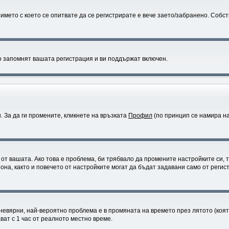
мето с което се опитвате да се регистрирате е вече заето/забранено. Собс
о запомнят вашата регистрация и ви поддържат включен.
. За да ги промените, кликнете на връзката
Профил
(по принцип се намира на
а от вашата. Ако това е проблема, би трябвало да промените настройките си,
а, както и повечето от настройките могат да бъдат задавани само от регистр
 невярни, най-вероятно проблема е в промяната на времето през лятото (която
ват с 1 час от реалното местно време.