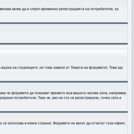
твеника може да е спрял временно регистрацията на потребители, за
 върха на страниците, но това зависи от Темата на форумите). Това ще
 така че форумите да показват времето във вашата часова зона, например
ирани потребители. Така че, ако не сте се регистрирали, точно сега е
 се използва в някои страни). Форумите не могат да отчитат този ефект,