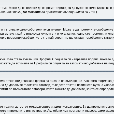
тема. Може да се наложи да се регистрирате, за да пуснете тема. Какво ви 
ате нови теми,
Не Можете
да променяте съобщенията си
и т.н.)
ли изтривате само собствените си мнения. Можете да промените съобщениет
ратък текст, който индикира колко пъти и кога за последно сте променили мнен
ратор е променил съобщението (те най-вероятно ще оставят съобщение какво 
къв. Това става във вашия Профил. След като си направите подпис, можете 
 можете да включите от Профила си опцията за автоматично добавяне на под
кета
точно под главната форма за писане на съобщение. Ако няма форма за д
 За да добавите възможен отговор, въведете текст и натиснете бутона
Добав
 лимит за възможните отговори, които можете да добавите, който се определ
т техния автор, от модераторите и администраторите. За да промените анке
ожете я промените или изтриете. Ако обаче има поставени гласове, само мод