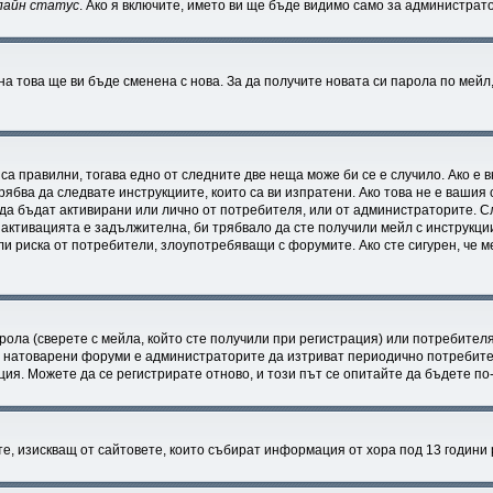
лайн статус
. Ако я включите, името ви ще бъде видимо само за администрато
на това ще ви бъде сменена с нова. За да получите новата си парола по мейл
 са правилни, тогава едно от следните две неща може би се е случило. Ако е
рябва да следвате инструкциите, които са ви изпратени. Ако това не е вашия
и да бъдат активирани или лично от потребителя, или от администраторите. С
ктивацията е задължителна, би трябвало да сте получили мейл с инструкции.
ли риска от потребители, злоупотребяващи с форумите. Ако сте сигурен, че 
ола (сверете с мейла, който сте получили при регистрация) или потребителят 
 натоварени форуми е администраторите да изтриват периодично потребител
я. Можете да се регистрирате отново, и този път се опитайте да бъдете по-
атите, изискващ от сайтовете, които събират информация от хора под 13 години