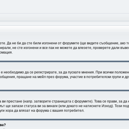
ете. Да не би да сте били изгонени от форумите (ще видите съобщение, ако то
рирали, не сте изгонени и все пак не можете да влезете, проверете дали във
ормация.
е необходимо да се регистрирате, за да пускате мнения. При всички положен
съобщения, пращане на мейл през форума, участие в потребителски групи и д
а ви престане (напр. затворите страницата с форумите). Това се прави, за да
ът ще запази статуса ви за винаги (или докато не натиснете Изход). Този под
руги хора да влязат на форума с вашия потребител.
ова?