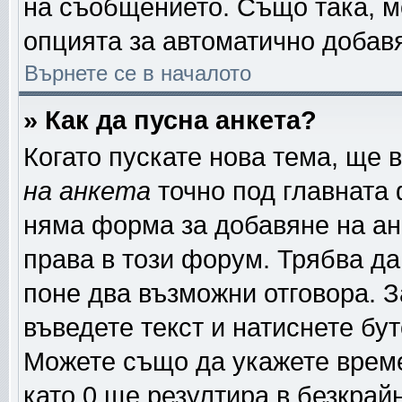
на съобщението. Също така, м
опцията за автоматично добав
Върнете се в началото
» Как да пусна анкета?
Когато пускате нова тема, ще
на анкета
точно под главната
няма форма за добавяне на ан
права в този форум. Трябва да
поне два възможни отговора. З
въведете текст и натиснете бу
Можете също да укажете време,
като 0 ще резултира в безкрай