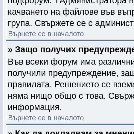
подфорум. TАдминистратора н
качването на файлове във въп
група. Свържете се с админис
Върнете се в началото
» Защо получих предупрежд
Във всеки форум има различни
получили предупреждение, защ
правилата. Решението се взем
няма нищо общо с това. Свърж
информация.
Върнете се в началото
» Как да докладвам за мнен