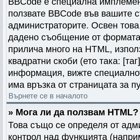
BBCode е специална имплемен
ползвате BBCode във вашите с
администраторите. Освен това
дадено съобщение от формата
прилича много на HTML, използ
квадратни скоби (ето така: [таг]
информация, вижте специалнот
има връзка от страницата за п
Върнете се в началото
» Мога ли да ползвам HTML?
Това също се определя от адм
контрол над функцията (напри