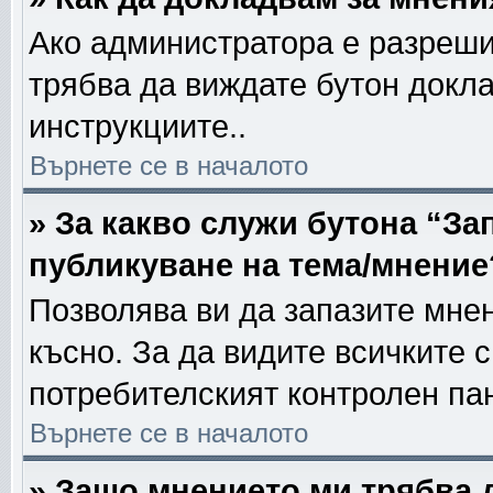
Ако администратора е разреши
трябва да виждате бутон докла
инструкциите..
Върнете се в началото
» За какво служи бутона “За
публикуване на тема/мнение
Позволява ви да запазите мнен
късно. За да видите всичките 
потребителският контролен па
Върнете се в началото
» Защо мнението ми трябва 