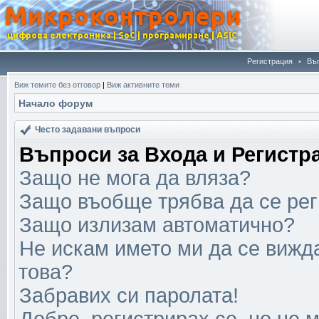
Регистрация
•
Въ
Виж темите без отговор
|
Виж активните теми
Начало форум
Често задавани въпроси
Въпроси за Входа и Регистр
Защо не мога да вляза?
Защо въобще трябва да се ре
Защо излизам автоматично?
Не искам името ми да се вижда
това?
Забравих си паролата!