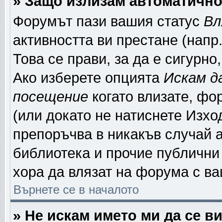
» Защо излизам автоматичн
Форумът пази вашия статус
Вл
активността ви престане (напр
Това се прави, за да е сигурно
Ако изберете опцията
Искам д
посещение
когато влизате, фо
(или докато не натиснете Изход
препоръчва в никакъв случай а
библиотека и прочие публични 
хора да влязат на форума с в
Върнете се в началото
» Не искам името ми да се в