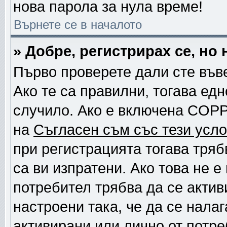
нова парола за нула време!
Върнете се в началото
» Добре, регистрирах се, но 
Първо проверете дали сте във
Ако те са правилни, тогава ед
случило. Ако е включена COPP
на
Съгласен съм със тези усло
при регистрацията тогава тряб
са ви изпратени. Ако това не 
потребител трябва да се актив
настроени така, че да се нала
активирани или лично от потре