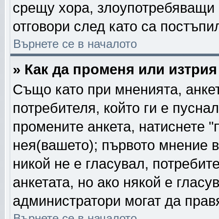
срещу хора, злоупотребяващи 
отговори след като са постъпи
Върнете се в началото
» Как да променя или изтрия
Също като при мненията, анкет
потребителя, който ги е пусна
промените анкета, натиснете "
нея(вашето); първото мнение в
никой не е гласувал, потреби
анкетата, но ако някой е глас
администратори могат да прав
Върнете се в началото