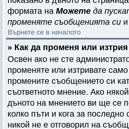
показано в дъното на страниц
формата на
Можете
да пуска
променяте съобщенията си
и 
Върнете се в началото
» Как да променя или изтри
Освен ако не сте администрат
променяте или изтривате само
промените съобщението си кат
съответното мнение. Ако някой
дъното на мнението ви ще се п
колко пъти и кога за последно
никой не е отговорил на съобще