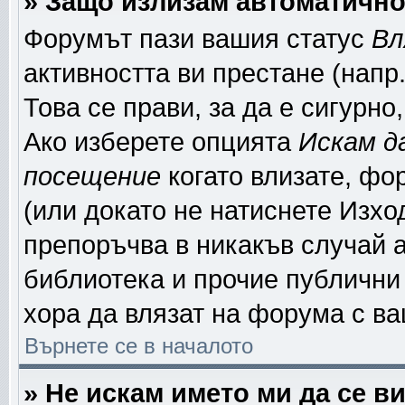
» Защо излизам автоматичн
Форумът пази вашия статус
Вл
активността ви престане (напр
Това се прави, за да е сигурно
Ако изберете опцията
Искам д
посещение
когато влизате, фо
(или докато не натиснете Изход
препоръчва в никакъв случай а
библиотека и прочие публични 
хора да влязат на форума с в
Върнете се в началото
» Не искам името ми да се в