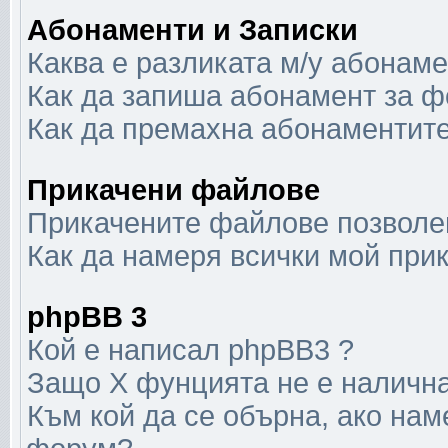
Абонаменти и Записки
Каква е разликата м/у абонаме
Как да запиша абонамент за ф
Как да премахна абонаментит
Прикачени файлове
Прикачените файлове позволен
Как да намеря всички мой при
phpBB 3
Кой е написал phpBB3 ?
Защо X фунцията не е наличн
Към кой да се обърна, ако нам