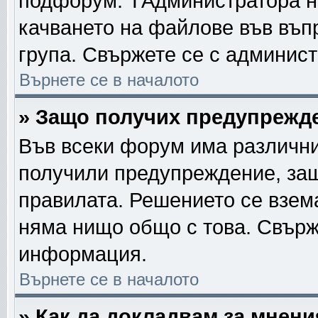
подфорум. TАдминистратора н
качването на файлове във въп
група. Свържете се с админис
Върнете се в началото
» Защо получих предупрежд
Във всеки форум има различни
получили предупреждение, защ
правилата. Решението се взем
няма нищо общо с това. Свърж
информация.
Върнете се в началото
» Как да докладвам за мнен