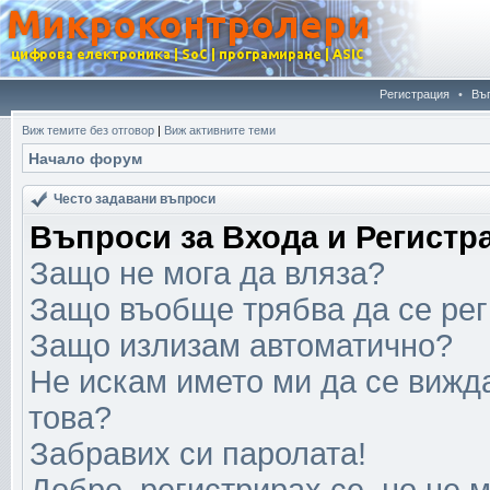
Регистрация
•
Въ
Виж темите без отговор
|
Виж активните теми
Начало форум
Често задавани въпроси
Въпроси за Входа и Регистр
Защо не мога да вляза?
Защо въобще трябва да се ре
Защо излизам автоматично?
Не искам името ми да се вижда
това?
Забравих си паролата!