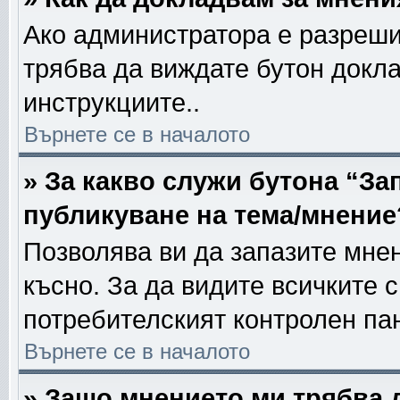
Ако администратора е разреши
трябва да виждате бутон докла
инструкциите..
Върнете се в началото
» За какво служи бутона “За
публикуване на тема/мнение
Позволява ви да запазите мнен
късно. За да видите всичките 
потребителският контролен па
Върнете се в началото
» Защо мнението ми трябва 