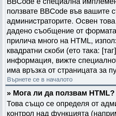
BBCode е специална имплемен
ползвате BBCode във вашите с
администраторите. Освен това
дадено съобщение от формата
прилича много на HTML, използ
квадратни скоби (ето така: [таг]
информация, вижте специалнот
има връзка от страницата за п
Върнете се в началото
» Мога ли да ползвам HTML?
Това също се определя от адм
контрол над функцията (напри