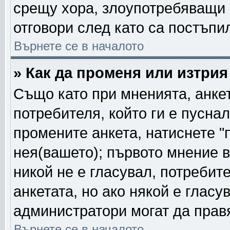
срещу хора, злоупотребяващи 
отговори след като са постъпи
Върнете се в началото
» Как да променя или изтрия
Също като при мненията, анкет
потребителя, който ги е пусна
промените анкета, натиснете "
нея(вашето); първото мнение в
никой не е гласувал, потреби
анкетата, но ако някой е глас
администратори могат да прав
Върнете се в началото