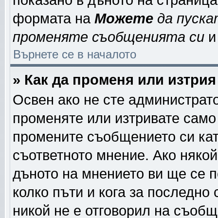
показано в дъното на страниц
формата на
Можете
да пуска
променяте съобщенията си
и 
Върнете се в началото
» Как да променя или изтри
Освен ако не сте администрат
променяте или изтривате само
промените съобщението си кат
съответното мнение. Ако някой
дъното на мнението ви ще се п
колко пъти и кога за последно
никой не е отговорил на съобще