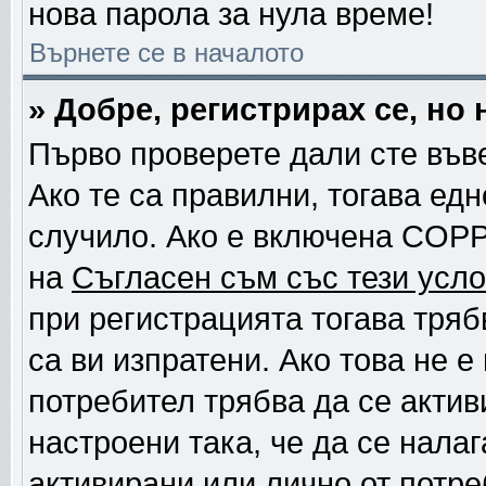
нова парола за нула време!
Върнете се в началото
» Добре, регистрирах се, но 
Първо проверете дали сте във
Ако те са правилни, тогава ед
случило. Ако е включена COPP
на
Съгласен съм със тези усло
при регистрацията тогава тряб
са ви изпратени. Ако това не 
потребител трябва да се актив
настроени така, че да се нала
активирани или лично от потре