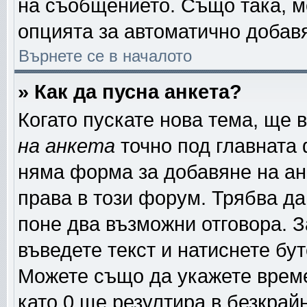
на съобщението. Също така, м
опцията за автоматично добав
Върнете се в началото
» Как да пусна анкета?
Когато пускате нова тема, ще
на анкета
точно под главната
няма форма за добавяне на ан
права в този форум. Трябва да
поне два възможни отговора. З
въведете текст и натиснете бу
Можете също да укажете време,
като 0 ще резултира в безкрай