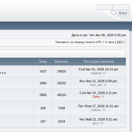
Дата и час: Чет Авг 06, 2026 5:55 pm
Часовете са според зоната UTC + 2 часа [
DST
]
Теми
Мнения
Последно мнение
Съб Авг 01, 2026 10:14 am
1427
24820
т.н.
zaphod
Вто Апр 21, 2026 6:09 pm
1860
25632
miro_atc
Съб Авг 01, 2026 2:11 pm
2865
48310
ToHu
Пет Юли 17, 2026 11:41 am
208
7598
Cekins
Чет Май 21, 2026 9:31 am
197
2519
itso.t