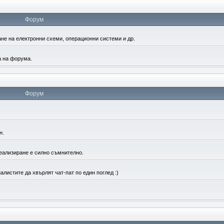
Форум
не на електронни схеми, операционни системи и др.
а на форума.
Форум
н.
реализиране е силно съмнително.
листите да хвърлят чат-пат по един поглед :)