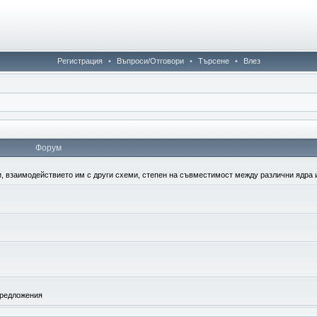
Регистрация
•
Въпроси/Отговори
•
Търсене
•
Влез
Форум
, взаимодействието им с други схеми, степен на съвместимост между различни ядра и 
предложения