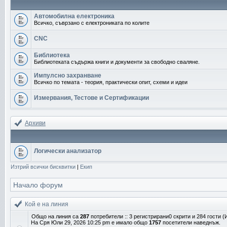
Автомобилна електроника
Всичко, съврзано с електрониката по колите
CNC
Библиотека
Библиотеката съдържа книги и документи за свободно сваляне.
Импулсно захранване
Всичко по темата - теория, практически опит, схеми и идеи
Измервания, Тестове и Сертификации
Архиви
Логически анализатор
Изтрий всички бисквитки
|
Екип
Начало форум
Кой е на линия
Общо на линия са
287
потребители :: 3 регистрирани0 скрити и 284 гости 
На Сря Юли 29, 2026 10:25 pm е имало общо
1757
посетители наведнъж.