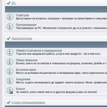
PC
Софтуер
Дискутиране на въпроси, свързани с програми за проектиране и симулира
Програмиране
Програмиране за PC. Желателно е въпросите да са в унисон с тематикат
Допълнителни
Обяви (търговски и граждански)
Търсите или предлагате работа, услуги или продукти - тук е мястото
Общи приказки
Всичко, което не се вписва в тематиката на форума, политика, флейм и т.
Безумни идеи
Място за всякакви ексцентрични и ненормални идеи, чието практическо 
Академия
Място, където начинаещите да задават своите въпроси. Моля, професиона
Кошче
За темите, които нямат място в другите форуми (само за четене)
Строго специализирани