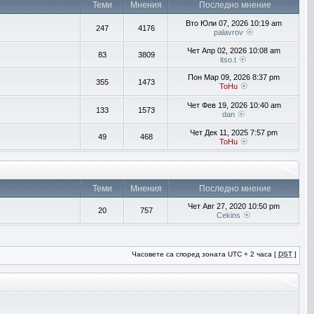
Теми
Мнения
Последно мнение
Вто Юли 07, 2026 10:19 am
247
4176
palavrov
Чет Апр 02, 2026 10:08 am
83
3809
itso.t
Пон Мар 09, 2026 8:37 pm
355
1473
ToHu
Чет Фев 19, 2026 10:40 am
133
1573
dan
Чет Дек 11, 2025 7:57 pm
49
468
ToHu
Теми
Мнения
Последно мнение
Чет Авг 27, 2020 10:50 pm
20
757
Cekins
Часовете са според зоната UTC + 2 часа [
DST
]