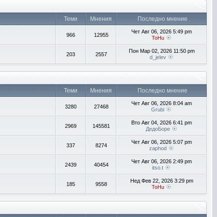
Теми
Мнения
Последно мнение
Чет Авг 06, 2026 5:49 pm
966
12955
ToHu
Пон Мар 02, 2026 11:50 pm
203
2557
d_jelev
Теми
Мнения
Последно мнение
Чет Авг 06, 2026 8:04 am
3280
27468
Grubi
Вто Авг 04, 2026 6:41 pm
2969
145581
ДедоБоре
Чет Авг 06, 2026 5:07 pm
337
8274
zaphod
Чет Авг 06, 2026 2:49 pm
2439
40454
itso.t
Нед Фев 22, 2026 3:29 pm
185
9558
ToHu