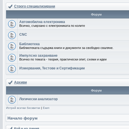
Строго специализирани
Форум
Автомобилна електроника
Всичко, съврзано с електрониката по колите
CNC
Библиотека
Библиотеката съдържа книги и документи за свободно сваляне.
Импулсно захранване
Всичко по темата - теория, практически опит, схеми и идеи
Измервания, Тестове и Сертификации
Архиви
Форум
Логически анализатор
Изтрий всички бисквитки
|
Екип
Начало форум
Кой е на линия