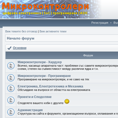
Регистрация
•
Въ
Виж темите без отговор
|
Виж активните теми
Начало форум
Основни
Форум
Микроконтролери - Хардуер
Всичко, касаещо апаратната част: проблеми със самите микроконтролери
схеми, степен на съвместимост между различни ядра и т.н.
Микроконтролери - Програмиране
Програмиране на микроконтролери, и не само на тях
Електроника, Електротехника и Механика
Обсъждане на въпроси от областта на електрониката
Проекти и Споделяне
Споделете вашето хоби с другите
Администрация
Структура на сайта и форумите, организационни въпроси, оплаквания и 