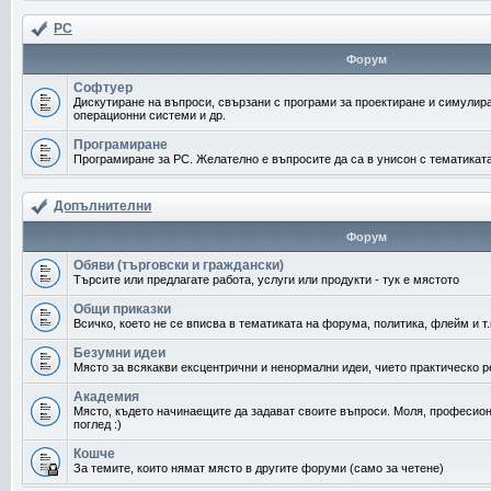
PC
Форум
Софтуер
Дискутиране на въпроси, свързани с програми за проектиране и симулир
операционни системи и др.
Програмиране
Програмиране за PC. Желателно е въпросите да са в унисон с тематикат
Допълнителни
Форум
Обяви (търговски и граждански)
Търсите или предлагате работа, услуги или продукти - тук е мястото
Общи приказки
Всичко, което не се вписва в тематиката на форума, политика, флейм и т.
Безумни идеи
Място за всякакви ексцентрични и ненормални идеи, чието практическо 
Академия
Място, където начинаещите да задават своите въпроси. Моля, професион
поглед :)
Кошче
За темите, които нямат място в другите форуми (само за четене)