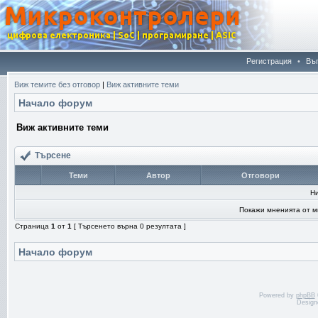
Регистрация
•
Въ
Виж темите без отговор
|
Виж активните теми
Начало форум
Виж активните теми
Търсене
Теми
Автор
Отговори
Н
Покажи мненията от м
Страница
1
от
1
[ Търсенето върна 0 резултата ]
Начало форум
Powered by
phpBB
Design