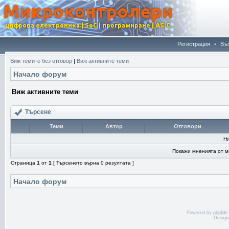
Регистрация
•
Въ
Виж темите без отговор
|
Виж активните теми
Начало форум
Виж активните теми
Търсене
Теми
Автор
Отговори
Н
Покажи мненията от м
Страница
1
от
1
[ Търсенето върна 0 резултата ]
Начало форум
Powered by
phpBB
Design