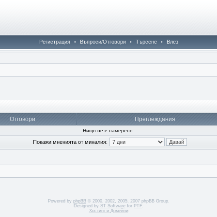
Регистрация
•
Въпроси/Отговори
•
Търсене
•
Влез
Отговори
Преглеждания
Нищо не е намерено.
Покажи мненията от миналия:
Powered by
phpBB
© 2000, 2002, 2005, 2007 phpBB Group.
Designed by
ST Software
for
PTF
.
Хостинг и Домейни