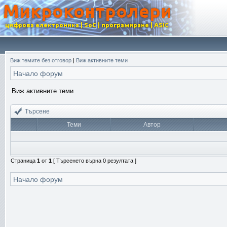
Виж темите без отговор
|
Виж активните теми
Начало форум
Виж активните теми
Търсене
Теми
Автор
Страница
1
от
1
[ Търсенето върна 0 резултата ]
Начало форум