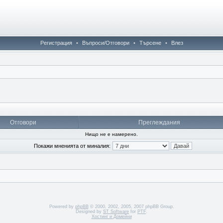
Регистрация
•
Въпроси/Отговори
•
Търсене
•
Влез
Отговори
Преглеждания
Нищо не е намерено.
Покажи мненията от миналия:
Powered by
phpBB
© 2000, 2002, 2005, 2007 phpBB Group.
Designed by
ST Software
for
PTF
.
Хостинг и Домейни