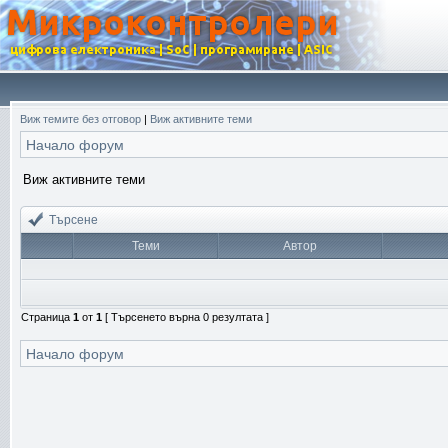
Виж темите без отговор
|
Виж активните теми
Начало форум
Виж активните теми
Търсене
Теми
Автор
Страница
1
от
1
[ Търсенето върна 0 резултата ]
Начало форум