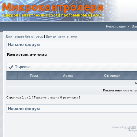
Регистрация
•
Въ
Виж темите без отговор
|
Виж активните теми
Начало форум
Виж активните теми
Търсене
Теми
Автор
Отговори
Н
Покажи мненията от м
Страница
1
от
1
[ Търсенето върна 0 резултата ]
Начало форум
Powered by
phpBB
Design