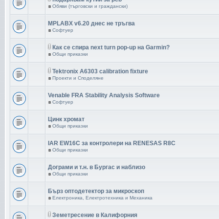
в
Обяви (търговски и граждански)
MPLABX v6.20 днес не тръгва
в
Софтуер
Как се спира next turn pop-up на Garmin?
в
Общи приказки
Tektronix A6303 calibration fixture
в
Проекти и Споделяне
Venable FRA Stability Analysis Software
в
Софтуер
Цинк хромат
в
Общи приказки
IAR EW16C за контролери на RENESAS R8C
в
Общи приказки
Дограми и т.н. в Бургас и наблизо
в
Общи приказки
Бърз оптодетектор за микроскоп
в
Електроника, Електротехника и Механика
Земетресение в Калифорния