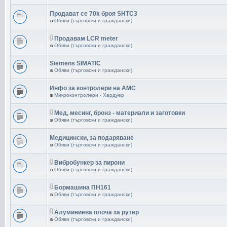
Продават се 70k броя SHTC3
в
Обяви (търговски и граждански)
Продавам LCR meter
в
Обяви (търговски и граждански)
Siemens SIMATIC
в
Обяви (търговски и граждански)
Инфо за контролери на AMC
в
Микроконтролери - Хардуер
Мед, месинг, бронз - материали и заготовки
в
Обяви (търговски и граждански)
Медицински, за подаряване
в
Обяви (търговски и граждански)
Вибробункер за пирони
в
Обяви (търговски и граждански)
Бормашина ПН161
в
Обяви (търговски и граждански)
Aлуминиева плоча за рутер
в
Обяви (търговски и граждански)