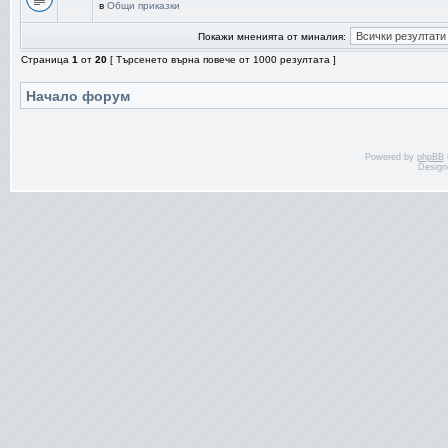
в
Общи приказки
Покажи мненията от миналия:
Страница
1
от
20
[ Търсенето върна повече от 1000 резултата ]
Начало форум
Powered by
phpBB
Design