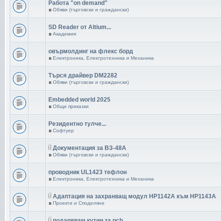
Работа "on demand"
в
Обяви (търговски и граждански)
SD Reader от Altium...
в
Академия
овърмолдинг на флекс борд
в
Електроника, Електротехника и Механика
Търся драйвер DM2282
в
Обяви (търговски и граждански)
Embedded world 2025
в
Общи приказки
Резидентно тулче...
в
Софтуер
Документация за ВЗ-48А
в
Обяви (търговски и граждански)
проводник UL1423 тефлон
в
Електроника, Електротехника и Механика
Адаптация на захранващ модул HP1142A към HP1143A
в
Проекти и Споделяне
подарявам кутии за pcb