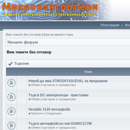
Регистрация
•
Въ
Виж темите без отговор
|
Виж активните теми
Начало форум
Виж темите без отговор
Търсене
Теми
Някой да има STM32H743I-EVAL за продаване
в
Обяви (търговски и граждански)
Търся DC амперклещи - приставка
в
Обяви (търговски и граждански)
Venable 3120 интерфейс
в
Проекти и Споделяне
Търся интерфейсен чип DS89C21TM
в
Обяви (търговски и граждански)