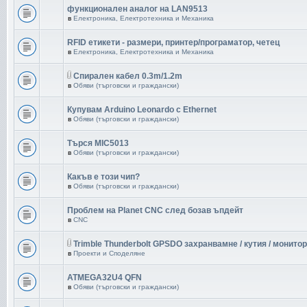
функционален аналог на LAN9513
в
Електроника, Електротехника и Механика
RFID етикети - размери, принтер/програматор, четец
в
Електроника, Електротехника и Механика
Спирален кабел 0.3m/1.2m
в
Обяви (търговски и граждански)
Купувам Arduino Leonardo с Ethernet
в
Обяви (търговски и граждански)
Търся MIC5013
в
Обяви (търговски и граждански)
Какъв е този чип?
в
Обяви (търговски и граждански)
Проблем на Planet CNC след бозав ъпдейт
в
CNC
Trimble Thunderbolt GPSDO захранвамне / кутия / монитор
в
Проекти и Споделяне
ATMEGA32U4 QFN
в
Обяви (търговски и граждански)