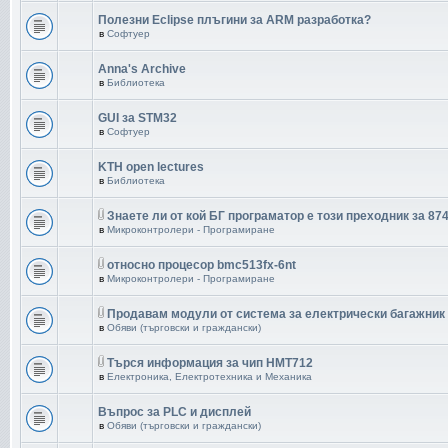
Полезни Eclipse плъгини за ARM разработка?
в
Софтуер
Anna's Archive
в
Библиотека
GUI за STM32
в
Софтуер
KTH open lectures
в
Библиотека
Знаете ли от кой БГ програматор е този преходник за 87
в
Микроконтролери - Програмиране
относно процесор bmc513fx-6nt
в
Микроконтролери - Програмиране
Продавам модули от система за електрически багажник
в
Обяви (търговски и граждански)
Търся информация за чип HMT712
в
Електроника, Електротехника и Механика
Въпрос за PLC и дисплей
в
Обяви (търговски и граждански)