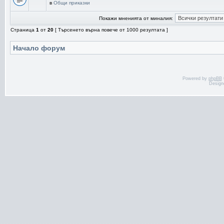
в
Общи приказки
Покажи мненията от миналия:
Страница
1
от
20
[ Търсенето върна повече от 1000 резултата ]
Начало форум
Powered by
phpBB
Design