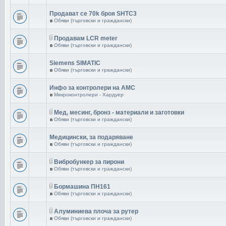
Продават се 70k броя SHTC3
в
Обяви (търговски и граждански)
Продавам LCR meter
в
Обяви (търговски и граждански)
Siemens SIMATIC
в
Обяви (търговски и граждански)
Инфо за контролери на AMC
в
Микроконтролери - Хардуер
Мед, месинг, бронз - материали и заготовки
в
Обяви (търговски и граждански)
Медицински, за подаряване
в
Обяви (търговски и граждански)
Вибробункер за пирони
в
Обяви (търговски и граждански)
Бормашина ПН161
в
Обяви (търговски и граждански)
Aлуминиева плоча за рутер
в
Обяви (търговски и граждански)