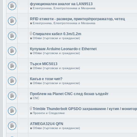
функционален аналог на LAN9513
в
Електроника, Електротехника и Механика
RFID етикети - размери, принтер/програматор, четец
в
Електроника, Електротехника и Механика
Спирален кабел 0.3m/1.2m
в
Обяви (търговски и граждански)
Купувам Arduino Leonardo с Ethernet
в
Обяви (търговски и граждански)
Търся MIC5013
в
Обяви (търговски и граждански)
Какъв е този чип?
в
Обяви (търговски и граждански)
Проблем на Planet CNC след бозав ъпдейт
в
CNC
Trimble Thunderbolt GPSDO захранвамне / кутия / монитор
в
Проекти и Споделяне
ATMEGA32U4 QFN
в
Обяви (търговски и граждански)