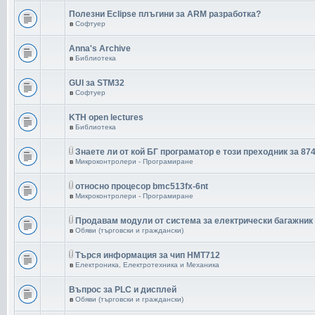
Полезни Eclipse плъгини за ARM разработка?
в
Софтуер
Anna's Archive
в
Библиотека
GUI за STM32
в
Софтуер
KTH open lectures
в
Библиотека
Знаете ли от кой БГ програматор е този преходник за 87
в
Микроконтролери - Програмиране
относно процесор bmc513fx-6nt
в
Микроконтролери - Програмиране
Продавам модули от система за електрически багажник
в
Обяви (търговски и граждански)
Търся информация за чип HMT712
в
Електроника, Електротехника и Механика
Въпрос за PLC и дисплей
в
Обяви (търговски и граждански)