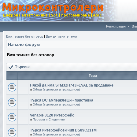
Регистрация
•
Въ
Виж темите без отговор
|
Виж активните теми
Начало форум
Виж темите без отговор
Търсене
Теми
Някой да има STM32H743I-EVAL за продаване
в
Обяви (търговски и граждански)
Търся DC амперклещи - приставка
в
Обяви (търговски и граждански)
Venable 3120 интерфейс
в
Проекти и Споделяне
Търся интерфейсен чип DS89C21TM
в
Обяви (търговски и граждански)