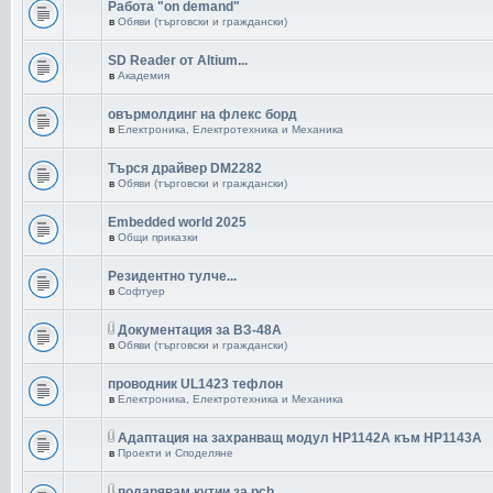
Работа "on demand"
в
Обяви (търговски и граждански)
SD Reader от Altium...
в
Академия
овърмолдинг на флекс борд
в
Електроника, Електротехника и Механика
Търся драйвер DM2282
в
Обяви (търговски и граждански)
Embedded world 2025
в
Общи приказки
Резидентно тулче...
в
Софтуер
Документация за ВЗ-48А
в
Обяви (търговски и граждански)
проводник UL1423 тефлон
в
Електроника, Електротехника и Механика
Адаптация на захранващ модул HP1142A към HP1143A
в
Проекти и Споделяне
подарявам кутии за pcb