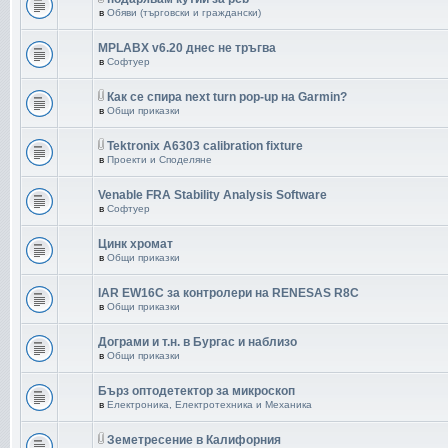
в
Обяви (търговски и граждански)
MPLABX v6.20 днес не тръгва
в
Софтуер
Как се спира next turn pop-up на Garmin?
в
Общи приказки
Tektronix A6303 calibration fixture
в
Проекти и Споделяне
Venable FRA Stability Analysis Software
в
Софтуер
Цинк хромат
в
Общи приказки
IAR EW16C за контролери на RENESAS R8C
в
Общи приказки
Дограми и т.н. в Бургас и наблизо
в
Общи приказки
Бърз оптодетектор за микроскоп
в
Електроника, Електротехника и Механика
Земетресение в Калифорния