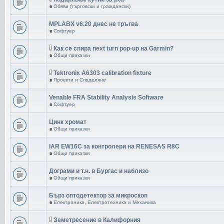
в
Обяви (търговски и граждански)
MPLABX v6.20 днес не тръгва
в
Софтуер
Как се спира next turn pop-up на Garmin?
в
Общи приказки
Tektronix A6303 calibration fixture
в
Проекти и Споделяне
Venable FRA Stability Analysis Software
в
Софтуер
Цинк хромат
в
Общи приказки
IAR EW16C за контролери на RENESAS R8C
в
Общи приказки
Дограми и т.н. в Бургас и наблизо
в
Общи приказки
Бърз оптодетектор за микроскоп
в
Електроника, Електротехника и Механика
Земетресение в Калифорния