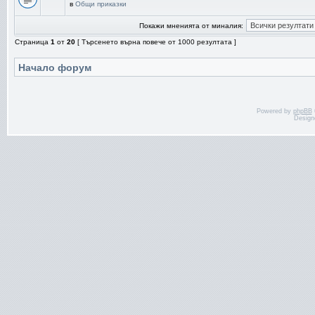
в
Общи приказки
Покажи мненията от миналия:
Страница
1
от
20
[ Търсенето върна повече от 1000 резултата ]
Начало форум
Powered by
phpBB
Design