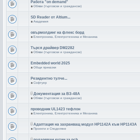
Работа "on demand"
в
Обяви (търговски и граждански)
SD Reader от Altium...
в
Академия
овърмолдинг на флекс борд
в
Електроника, Електротехника и Механика
Търся драйвер DM2282
в
Обяви (търговски и граждански)
Embedded world 2025
в
Общи приказки
Резидентно тулче...
в
Софтуер
Документация за ВЗ-48А
в
Обяви (търговски и граждански)
проводник UL1423 тефлон
в
Електроника, Електротехника и Механика
Адаптация на захранващ модул HP1142A към HP1143A
в
Проекти и Споделяне
подарявам кутии за pcb