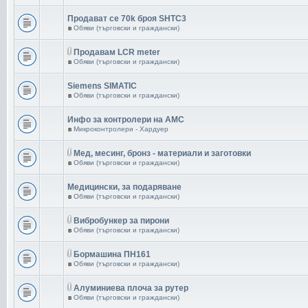
Продават се 70k броя SHTC3
в
Обяви (търговски и граждански)
Продавам LCR meter
в
Обяви (търговски и граждански)
Siemens SIMATIC
в
Обяви (търговски и граждански)
Инфо за контролери на AMC
в
Микроконтролери - Хардуер
Мед, месинг, бронз - материали и заготовки
в
Обяви (търговски и граждански)
Медицински, за подаряване
в
Обяви (търговски и граждански)
Вибробункер за пирони
в
Обяви (търговски и граждански)
Бормашина ПН161
в
Обяви (търговски и граждански)
Aлуминиева плоча за рутер
в
Обяви (търговски и граждански)