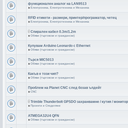
функционален аналог на LAN9513
в
Електроника, Електротехника и Механика
RFID етикети - размери, принтер/програматор, четец
в
Електроника, Електротехника и Механика
Спирален кабел 0.3m/1.2m
в
Обяви (търговски и граждански)
Купувам Arduino Leonardo с Ethernet
в
Обяви (търговски и граждански)
Търся MIC5013
в
Обяви (търговски и граждански)
Какъв е този чип?
в
Обяви (търговски и граждански)
Проблем на Planet CNC след бозав ъпдейт
в
CNC
Trimble Thunderbolt GPSDO захранвамне / кутия / монитор
в
Проекти и Споделяне
ATMEGA32U4 QFN
в
Обяви (търговски и граждански)