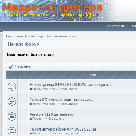
Регистрация
•
Въ
Виж темите без отговор
|
Виж активните теми
Начало форум
Виж темите без отговор
Търсене
Теми
Някой да има STM32H743I-EVAL за продаване
в
Обяви (търговски и граждански)
Търся DC амперклещи - приставка
в
Обяви (търговски и граждански)
Venable 3120 интерфейс
в
Проекти и Споделяне
Търся интерфейсен чип DS89C21TM
в
Обяви (търговски и граждански)