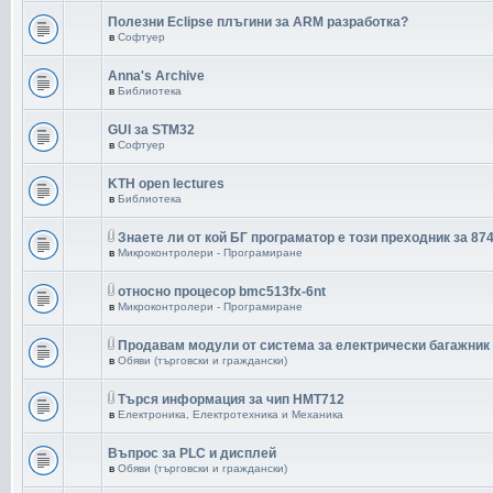
Полезни Eclipse плъгини за ARM разработка?
в
Софтуер
Anna's Archive
в
Библиотека
GUI за STM32
в
Софтуер
KTH open lectures
в
Библиотека
Знаете ли от кой БГ програматор е този преходник за 87
в
Микроконтролери - Програмиране
относно процесор bmc513fx-6nt
в
Микроконтролери - Програмиране
Продавам модули от система за електрически багажник
в
Обяви (търговски и граждански)
Търся информация за чип HMT712
в
Електроника, Електротехника и Механика
Въпрос за PLC и дисплей
в
Обяви (търговски и граждански)