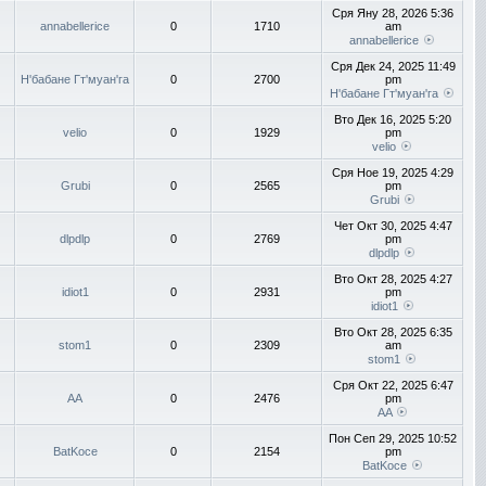
Сря Яну 28, 2026 5:36
annabellerice
0
1710
am
annabellerice
Сря Дек 24, 2025 11:49
Н'бабане Гт'муан'га
0
2700
pm
Н'бабане Гт'муан'га
Вто Дек 16, 2025 5:20
velio
0
1929
pm
velio
Сря Ное 19, 2025 4:29
Grubi
0
2565
pm
Grubi
Чет Окт 30, 2025 4:47
dlpdlp
0
2769
pm
dlpdlp
Вто Окт 28, 2025 4:27
idiot1
0
2931
pm
idiot1
Вто Окт 28, 2025 6:35
stom1
0
2309
am
stom1
Сря Окт 22, 2025 6:47
AA
0
2476
pm
AA
Пон Сеп 29, 2025 10:52
BatKoce
0
2154
pm
BatKoce