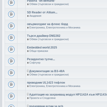
Работа "on demand"
в
Обяви (търговски и граждански)
SD Reader от Altium...
в
Академия
овърмолдинг на флекс борд
в
Електроника, Електротехника и Механика
Търся драйвер DM2282
в
Обяви (търговски и граждански)
Embedded world 2025
в
Общи приказки
Резидентно тулче...
в
Софтуер
Документация за ВЗ-48А
в
Обяви (търговски и граждански)
проводник UL1423 тефлон
в
Електроника, Електротехника и Механика
Адаптация на захранващ модул HP1142A към HP1143
в
Проекти и Споделяне
подарявам кутии за pcb