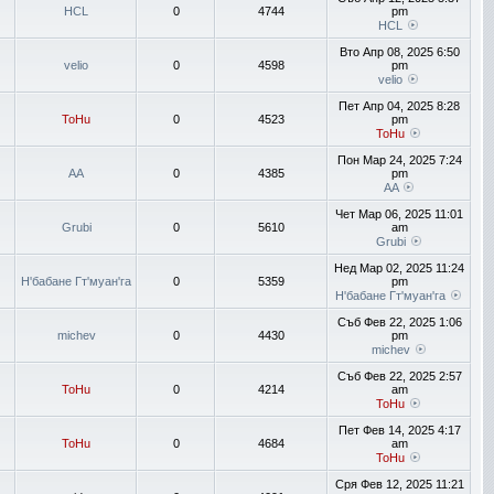
HCL
0
4744
pm
HCL
Вто Апр 08, 2025 6:50
velio
0
4598
pm
velio
Пет Апр 04, 2025 8:28
ToHu
0
4523
pm
ToHu
Пон Мар 24, 2025 7:24
AA
0
4385
pm
AA
Чет Мар 06, 2025 11:01
Grubi
0
5610
am
Grubi
Нед Мар 02, 2025 11:24
Н'бабане Гт'муан'га
0
5359
pm
Н'бабане Гт'муан'га
Съб Фев 22, 2025 1:06
michev
0
4430
pm
michev
Съб Фев 22, 2025 2:57
ToHu
0
4214
am
ToHu
Пет Фев 14, 2025 4:17
ToHu
0
4684
am
ToHu
Сря Фев 12, 2025 11:21