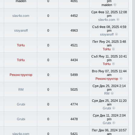
maiden
0
4091
pm
maiden
Сря Фев 12, 2025 12:08
slav4o.com
0
4452
pm
slav4o.com
Съб Фев 08, 2025 4:59
stoyanoff
0
4963
pm
stoyanoff
Пет Яну 24, 2025 3:48
ToHu
0
4521
am
ToHu
Съб Яну 11, 2025 10:41
ToHu
0
4434
pm
ToHu
Вто Яну 07, 2025 11:44
Реконструктор
0
5499
am
Реконструктор
Сря Дек 25, 2024 2:14
RM
0
5025
pm
RM
Сря Дек 25, 2024 11:20
Grubi
0
4774
am
Grubi
Сря Дек 11, 2024 2:04
Grubi
0
4478
pm
Grubi
Пет Дек 06, 2024 10:57
slav4o.com
0
5421
am