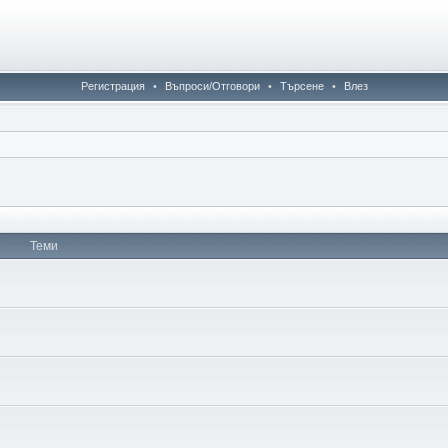
Регистрация
•
Въпроси/Отговори
•
Търсене
•
Влез
Теми