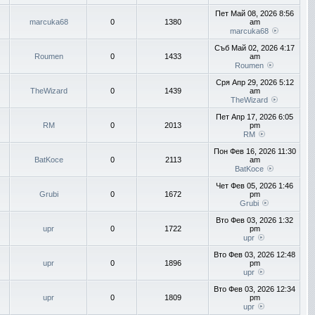
Пет Май 08, 2026 8:56
marcuka68
0
1380
am
marcuka68
Съб Май 02, 2026 4:17
Roumen
0
1433
am
Roumen
Сря Апр 29, 2026 5:12
TheWizard
0
1439
am
TheWizard
Пет Апр 17, 2026 6:05
RM
0
2013
pm
RM
Пон Фев 16, 2026 11:30
BatKoce
0
2113
am
BatKoce
Чет Фев 05, 2026 1:46
Grubi
0
1672
pm
Grubi
Вто Фев 03, 2026 1:32
upr
0
1722
pm
upr
Вто Фев 03, 2026 12:48
upr
0
1896
pm
upr
Вто Фев 03, 2026 12:34
upr
0
1809
pm
upr