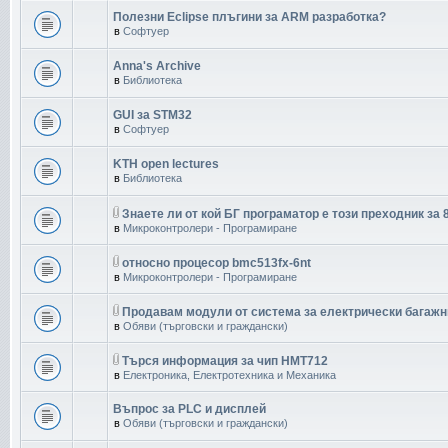
Полезни Eclipse плъгини за ARM разработка?
в
Софтуер
Anna's Archive
в
Библиотека
GUI за STM32
в
Софтуер
KTH open lectures
в
Библиотека
Знаете ли от кой БГ програматор е този преходник за 
в
Микроконтролери - Програмиране
относно процесор bmc513fx-6nt
в
Микроконтролери - Програмиране
Продавам модули от система за електрически багажн
в
Обяви (търговски и граждански)
Търся информация за чип HMT712
в
Електроника, Електротехника и Механика
Въпрос за PLC и дисплей
в
Обяви (търговски и граждански)