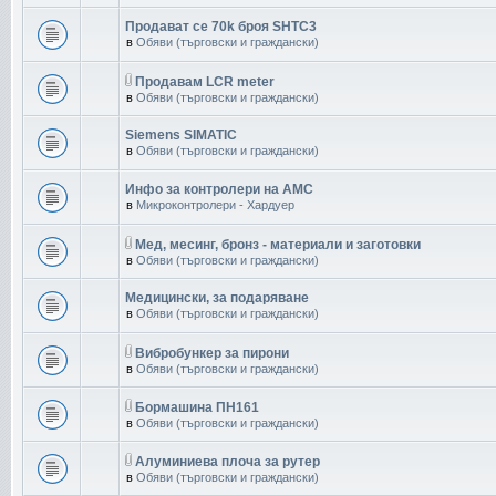
Продават се 70k броя SHTC3
в
Обяви (търговски и граждански)
Продавам LCR meter
в
Обяви (търговски и граждански)
Siemens SIMATIC
в
Обяви (търговски и граждански)
Инфо за контролери на AMC
в
Микроконтролери - Хардуер
Мед, месинг, бронз - материали и заготовки
в
Обяви (търговски и граждански)
Медицински, за подаряване
в
Обяви (търговски и граждански)
Вибробункер за пирони
в
Обяви (търговски и граждански)
Бормашина ПН161
в
Обяви (търговски и граждански)
Aлуминиева плоча за рутер
в
Обяви (търговски и граждански)