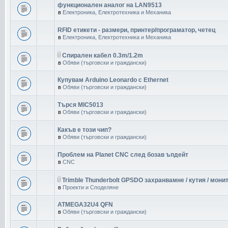
функционален аналог на LAN9513
в
Електроника, Електротехника и Механика
RFID етикети - размери, принтер/програматор, четец
в
Електроника, Електротехника и Механика
Спирален кабел 0.3m/1.2m
в
Обяви (търговски и граждански)
Купувам Arduino Leonardo с Ethernet
в
Обяви (търговски и граждански)
Търся MIC5013
в
Обяви (търговски и граждански)
Какъв е този чип?
в
Обяви (търговски и граждански)
Проблем на Planet CNC след бозав ъпдейт
в
CNC
Trimble Thunderbolt GPSDO захранвамне / кутия / мони
в
Проекти и Споделяне
ATMEGA32U4 QFN
в
Обяви (търговски и граждански)