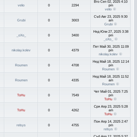
Вто Сеп 02, 2025 4:10
velio
0
2294
pm
velio
Съб Авг 23, 2025 9:30
Grubi
0
3003
am
Grubi
Нед Юли 27, 2025 3:38
_oXo_
0
3400
pm
_oXo_
Пет Май 30, 2025 11:09
nikolay.kolev
0
4379
pm
nikolay.kolev
Нед Май 18, 2025 12:14
Roumen
0
4708
pm
Roumen
Нед Май 18, 2025 11:52
Roumen
0
4335
am
Roumen
Чет Май 01, 2025 7:25
ToHu
0
7549
pm
ToHu
Сря Апр 23, 2025 5:28
ToHu
0
4262
am
ToHu
Пон Апр 14, 2025 2:47
relsys
0
4755
pm
relsys
Съб Апр 12, 2025 5:37