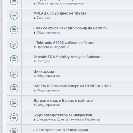
в
Обяви (търговски и граждански)
MPLABX v6.20 днес не тръгва
в
Софтуер
Как се спира next turn pop-up на Garmin?
в
Общи приказки
Tektronix A6303 calibration fixture
в
Проекти и Споделяне
Venable FRA Stability Analysis Software
в
Софтуер
Цинк хромат
в
Общи приказки
IAR EW16C за контролери на RENESAS R8C
в
Общи приказки
Дограми и т.н. в Бургас и наблизо
в
Общи приказки
Бърз оптодетектор за микроскоп
в
Електроника, Електротехника и Механика
Земетресение в Калифорния