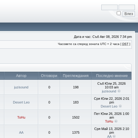
Дата и час: Съб Авг 08, 2026 7:34 pm
Часовете са според зоната UTC + 2 часа [
DST
]
Автор
Отговори
Преглеждания
Последно мнение
Съб Юли 25, 2026
juzisound
0
198
10:03 am
juzisound
Сря Юли 22, 2026 2:01
Desert Leo
0
183
pm
Desert Leo
Пет Юни 26, 2026 1:00
ToHu
0
1502
am
ToHu
Сря Май 13, 2026 2:10
AA
0
1375
pm
AA