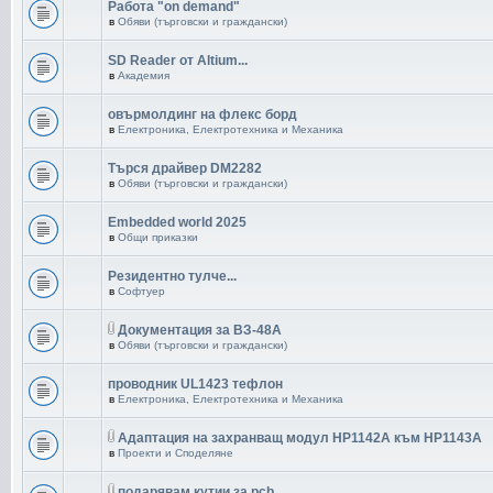
Работа "on demand"
в
Обяви (търговски и граждански)
SD Reader от Altium...
в
Академия
овърмолдинг на флекс борд
в
Електроника, Електротехника и Механика
Търся драйвер DM2282
в
Обяви (търговски и граждански)
Embedded world 2025
в
Общи приказки
Резидентно тулче...
в
Софтуер
Документация за ВЗ-48А
в
Обяви (търговски и граждански)
проводник UL1423 тефлон
в
Електроника, Електротехника и Механика
Адаптация на захранващ модул HP1142A към HP1143A
в
Проекти и Споделяне
подарявам кутии за pcb