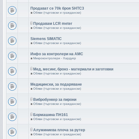
Продават се 70k броя SHTC3
в
Обяви (търговски и граждански)
Продавам LCR meter
в
Обяви (търговски и граждански)
Siemens SIMATIC
в
Обяви (търговски и граждански)
Инфо за контролери на AMC
в
Микроконтролери - Хардуер
Мед, месинг, бронз - материали и заготовки
в
Обяви (търговски и граждански)
Медицински, за подаряване
в
Обяви (търговски и граждански)
Вибробункер за пирони
в
Обяви (търговски и граждански)
Бормашина ПН161
в
Обяви (търговски и граждански)
Aлуминиева плоча за рутер
в
Обяви (търговски и граждански)