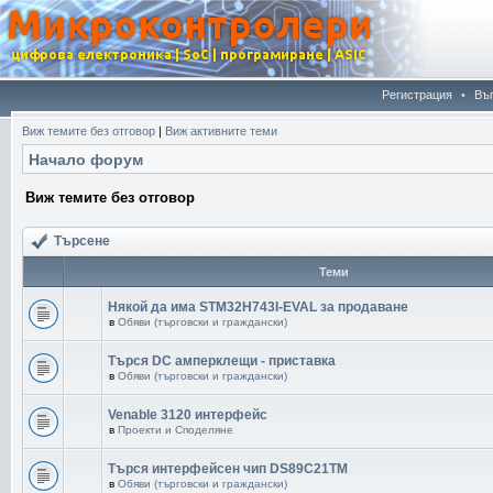
Регистрация
•
Въ
Виж темите без отговор
|
Виж активните теми
Начало форум
Виж темите без отговор
Търсене
Теми
Някой да има STM32H743I-EVAL за продаване
в
Обяви (търговски и граждански)
Търся DC амперклещи - приставка
в
Обяви (търговски и граждански)
Venable 3120 интерфейс
в
Проекти и Споделяне
Търся интерфейсен чип DS89C21TM
в
Обяви (търговски и граждански)