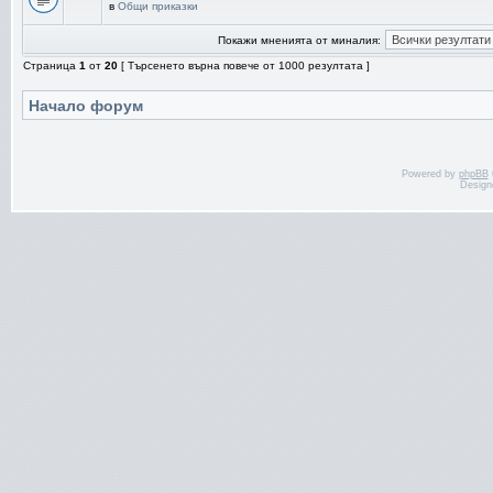
в
Общи приказки
Покажи мненията от миналия:
Страница
1
от
20
[ Търсенето върна повече от 1000 резултата ]
Начало форум
Powered by
phpBB
Design