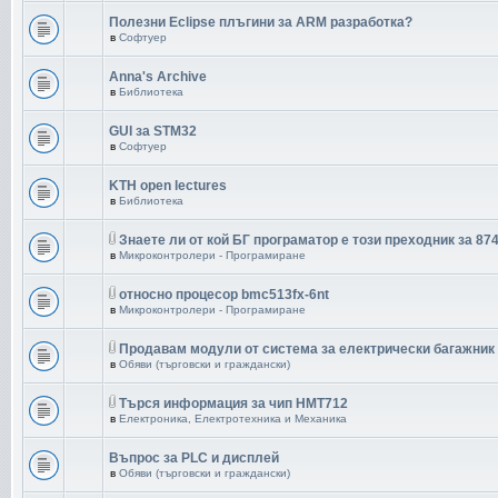
Полезни Eclipse плъгини за ARM разработка?
в
Софтуер
Anna's Archive
в
Библиотека
GUI за STM32
в
Софтуер
KTH open lectures
в
Библиотека
Знаете ли от кой БГ програматор е този преходник за 87
в
Микроконтролери - Програмиране
относно процесор bmc513fx-6nt
в
Микроконтролери - Програмиране
Продавам модули от система за електрически багажник
в
Обяви (търговски и граждански)
Търся информация за чип HMT712
в
Електроника, Електротехника и Механика
Въпрос за PLC и дисплей
в
Обяви (търговски и граждански)