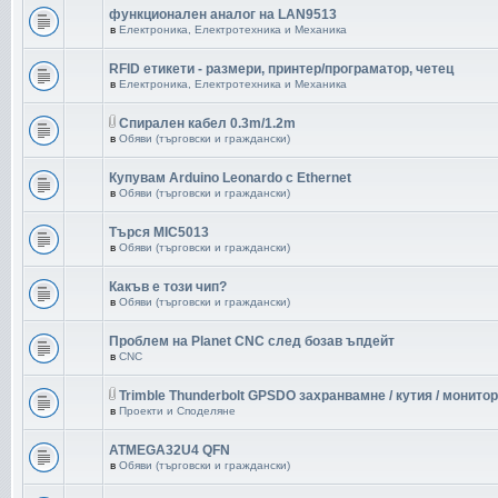
функционален аналог на LAN9513
в
Електроника, Електротехника и Механика
RFID етикети - размери, принтер/програматор, четец
в
Електроника, Електротехника и Механика
Спирален кабел 0.3m/1.2m
в
Обяви (търговски и граждански)
Купувам Arduino Leonardo с Ethernet
в
Обяви (търговски и граждански)
Търся MIC5013
в
Обяви (търговски и граждански)
Какъв е този чип?
в
Обяви (търговски и граждански)
Проблем на Planet CNC след бозав ъпдейт
в
CNC
Trimble Thunderbolt GPSDO захранвамне / кутия / монитор
в
Проекти и Споделяне
ATMEGA32U4 QFN
в
Обяви (търговски и граждански)