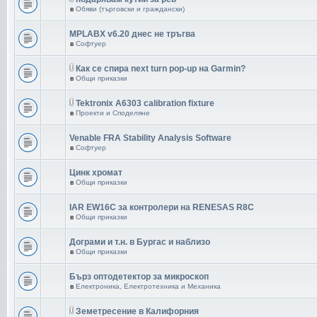
в
Обяви (търговски и граждански)
MPLABX v6.20 днес не тръгва
в
Софтуер
Как се спира next turn pop-up на Garmin?
в
Общи приказки
Tektronix A6303 calibration fixture
в
Проекти и Споделяне
Venable FRA Stability Analysis Software
в
Софтуер
Цинк хромат
в
Общи приказки
IAR EW16C за контролери на RENESAS R8C
в
Общи приказки
Дограми и т.н. в Бургас и наблизо
в
Общи приказки
Бърз оптодетектор за микроскоп
в
Електроника, Електротехника и Механика
Земетресение в Калифорния