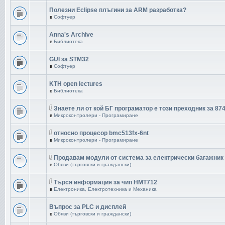
Полезни Eclipse плъгини за ARM разработка?
в
Софтуер
Anna's Archive
в
Библиотека
GUI за STM32
в
Софтуер
KTH open lectures
в
Библиотека
Знаете ли от кой БГ програматор е този преходник за 87
в
Микроконтролери - Програмиране
относно процесор bmc513fx-6nt
в
Микроконтролери - Програмиране
Продавам модули от система за електрически багажник
в
Обяви (търговски и граждански)
Търся информация за чип HMT712
в
Електроника, Електротехника и Механика
Въпрос за PLC и дисплей
в
Обяви (търговски и граждански)