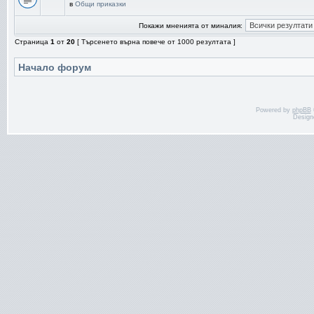
в
Общи приказки
Покажи мненията от миналия:
Страница
1
от
20
[ Търсенето върна повече от 1000 резултата ]
Начало форум
Powered by
phpBB
Design