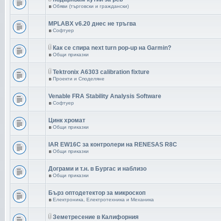
в
Обяви (търговски и граждански)
MPLABX v6.20 днес не тръгва
в
Софтуер
Как се спира next turn pop-up на Garmin?
в
Общи приказки
Tektronix A6303 calibration fixture
в
Проекти и Споделяне
Venable FRA Stability Analysis Software
в
Софтуер
Цинк хромат
в
Общи приказки
IAR EW16C за контролери на RENESAS R8C
в
Общи приказки
Дограми и т.н. в Бургас и наблизо
в
Общи приказки
Бърз оптодетектор за микроскоп
в
Електроника, Електротехника и Механика
Земетресение в Калифорния