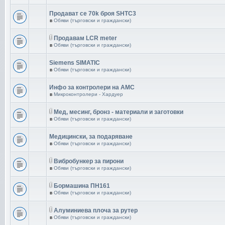
Продават се 70k броя SHTC3
в
Обяви (търговски и граждански)
Продавам LCR meter
в
Обяви (търговски и граждански)
Siemens SIMATIC
в
Обяви (търговски и граждански)
Инфо за контролери на AMC
в
Микроконтролери - Хардуер
Мед, месинг, бронз - материали и заготовки
в
Обяви (търговски и граждански)
Медицински, за подаряване
в
Обяви (търговски и граждански)
Вибробункер за пирони
в
Обяви (търговски и граждански)
Бормашина ПН161
в
Обяви (търговски и граждански)
Aлуминиева плоча за рутер
в
Обяви (търговски и граждански)