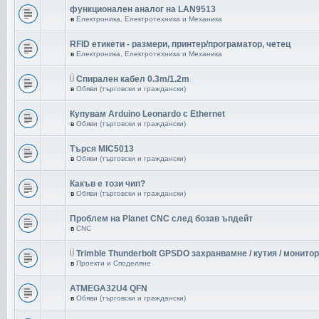
функционален аналог на LAN9513
в
Електроника, Електротехника и Механика
RFID етикети - размери, принтер/програматор, четец
в
Електроника, Електротехника и Механика
Спирален кабел 0.3m/1.2m
в
Обяви (търговски и граждански)
Купувам Arduino Leonardo с Ethernet
в
Обяви (търговски и граждански)
Търся MIC5013
в
Обяви (търговски и граждански)
Какъв е този чип?
в
Обяви (търговски и граждански)
Проблем на Planet CNC след бозав ъпдейт
в
CNC
Trimble Thunderbolt GPSDO захранвамне / кутия / монитор
в
Проекти и Споделяне
ATMEGA32U4 QFN
в
Обяви (търговски и граждански)