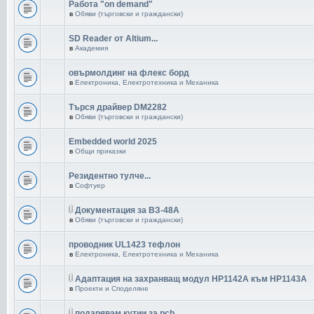
Работа "on demand"
в
Обяви (търговски и граждански)
SD Reader от Altium...
в
Академия
овърмолдинг на флекс борд
в
Електроника, Електротехника и Механика
Търся драйвер DM2282
в
Обяви (търговски и граждански)
Embedded world 2025
в
Общи приказки
Резидентно тулче...
в
Софтуер
Документация за ВЗ-48А
в
Обяви (търговски и граждански)
проводник UL1423 тефлон
в
Електроника, Електротехника и Механика
Адаптация на захранващ модул HP1142A към HP1143A
в
Проекти и Споделяне
подарявам кутии за pcb