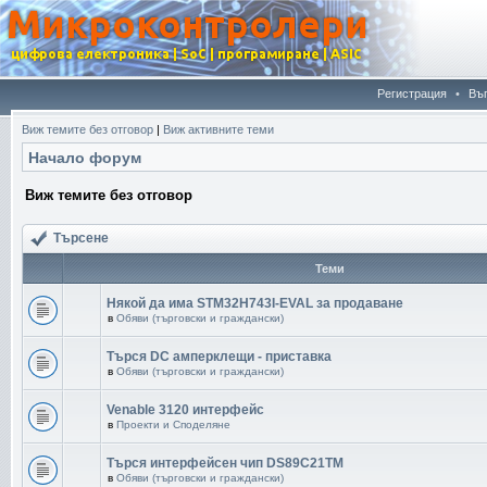
Регистрация
•
Въ
Виж темите без отговор
|
Виж активните теми
Начало форум
Виж темите без отговор
Търсене
Теми
Някой да има STM32H743I-EVAL за продаване
в
Обяви (търговски и граждански)
Търся DC амперклещи - приставка
в
Обяви (търговски и граждански)
Venable 3120 интерфейс
в
Проекти и Споделяне
Търся интерфейсен чип DS89C21TM
в
Обяви (търговски и граждански)