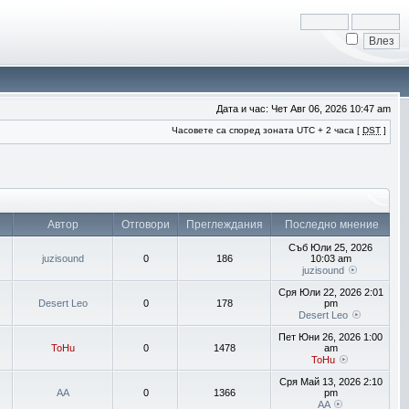
Дата и час: Чет Авг 06, 2026 10:47 am
Часовете са според зоната UTC + 2 часа [
DST
]
Автор
Отговори
Преглеждания
Последно мнение
Съб Юли 25, 2026
juzisound
0
186
10:03 am
juzisound
Сря Юли 22, 2026 2:01
Desert Leo
0
178
pm
Desert Leo
Пет Юни 26, 2026 1:00
ToHu
0
1478
am
ToHu
Сря Май 13, 2026 2:10
AA
0
1366
pm
AA