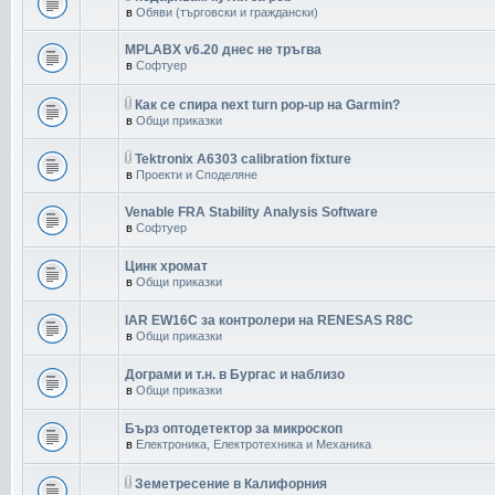
в
Обяви (търговски и граждански)
MPLABX v6.20 днес не тръгва
в
Софтуер
Как се спира next turn pop-up на Garmin?
в
Общи приказки
Tektronix A6303 calibration fixture
в
Проекти и Споделяне
Venable FRA Stability Analysis Software
в
Софтуер
Цинк хромат
в
Общи приказки
IAR EW16C за контролери на RENESAS R8C
в
Общи приказки
Дограми и т.н. в Бургас и наблизо
в
Общи приказки
Бърз оптодетектор за микроскоп
в
Електроника, Електротехника и Механика
Земетресение в Калифорния