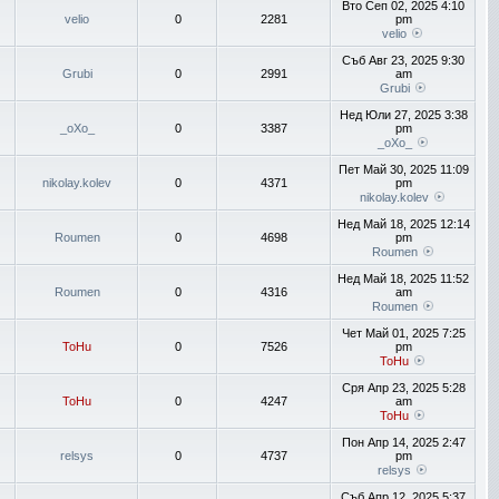
Вто Сеп 02, 2025 4:10
velio
0
2281
pm
velio
Съб Авг 23, 2025 9:30
Grubi
0
2991
am
Grubi
Нед Юли 27, 2025 3:38
_oXo_
0
3387
pm
_oXo_
Пет Май 30, 2025 11:09
nikolay.kolev
0
4371
pm
nikolay.kolev
Нед Май 18, 2025 12:14
Roumen
0
4698
pm
Roumen
Нед Май 18, 2025 11:52
Roumen
0
4316
am
Roumen
Чет Май 01, 2025 7:25
ToHu
0
7526
pm
ToHu
Сря Апр 23, 2025 5:28
ToHu
0
4247
am
ToHu
Пон Апр 14, 2025 2:47
relsys
0
4737
pm
relsys
Съб Апр 12, 2025 5:37