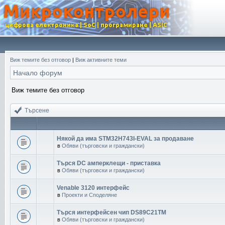
Виж темите без отговор
|
Виж активните теми
Начало форум
Виж темите без отговор
Търсене
Някой да има STM32H743I-EVAL за продаване
в
Обяви (търговски и граждански)
Търся DC амперклещи - приставка
в
Обяви (търговски и граждански)
Venable 3120 интерфейс
в
Проекти и Споделяне
Търся интерфейсен чип DS89C21TM
в
Обяви (търговски и граждански)