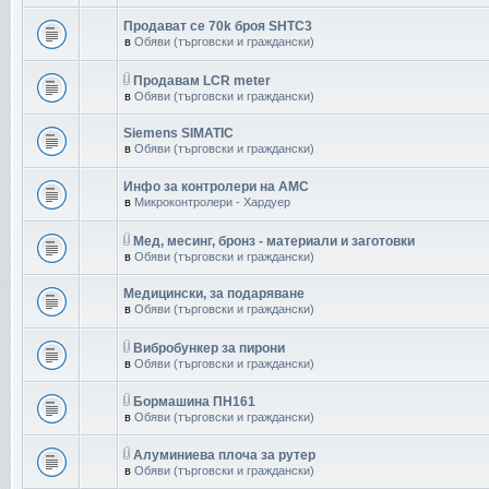
Продават се 70k броя SHTC3
в
Обяви (търговски и граждански)
Продавам LCR meter
в
Обяви (търговски и граждански)
Siemens SIMATIC
в
Обяви (търговски и граждански)
Инфо за контролери на AMC
в
Микроконтролери - Хардуер
Мед, месинг, бронз - материали и заготовки
в
Обяви (търговски и граждански)
Медицински, за подаряване
в
Обяви (търговски и граждански)
Вибробункер за пирони
в
Обяви (търговски и граждански)
Бормашина ПН161
в
Обяви (търговски и граждански)
Aлуминиева плоча за рутер
в
Обяви (търговски и граждански)