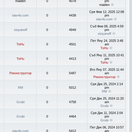
maiden
0
4078
pm
maiden
Сря Фев 12, 2025 12:08
slav4o.com
0
4438
pm
slav4o.com
Съб Фев 08, 2025 4:59
stoyanoff
0
4949
pm
stoyanoff
Пет Яну 24, 2025 3:48
ToHu
0
4501
am
ToHu
Съб Яну 11, 2025 10:41
ToHu
0
4413
pm
ToHu
Вто Яну 07, 2025 11:44
Реконструктор
0
5487
am
Реконструктор
Сря Дек 25, 2024 2:14
RM
0
5012
pm
RM
Сря Дек 25, 2024 11:20
Grubi
0
4758
am
Grubi
Сря Дек 11, 2024 2:04
Grubi
0
4464
pm
Grubi
Пет Дек 06, 2024 10:57
slav4o.com
0
5412
am