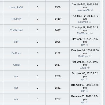
Пет Май 08, 2026 8:56
marcuka68
0
1359
am
marcuka68
Съб Май 02, 2026 4:17
Roumen
0
1410
am
Roumen
Сря Апр 29, 2026 5:12
TheWizard
0
1427
am
TheWizard
Пет Апр 17, 2026 6:05
RM
0
1996
pm
RM
Пон Фев 16, 2026 11:30
BatKoce
0
2102
am
BatKoce
Чет Фев 05, 2026 1:46
Grubi
0
1657
pm
Grubi
Вто Фев 03, 2026 1:32
upr
0
1708
pm
upr
Вто Фев 03, 2026 12:48
upr
0
1881
pm
upr
Вто Фев 03, 2026 12:34
upr
0
1797
pm
upr