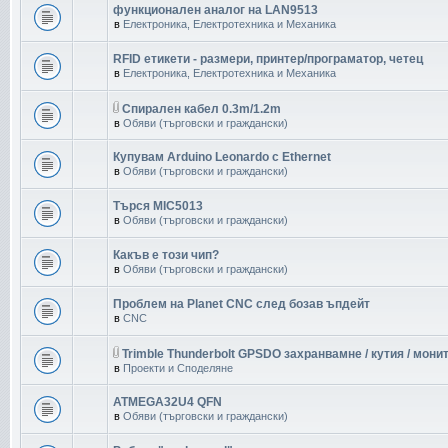
функционален аналог на LAN9513
в
Електроника, Електротехника и Механика
RFID етикети - размери, принтер/програматор, четец
в
Електроника, Електротехника и Механика
Спирален кабел 0.3m/1.2m
в
Обяви (търговски и граждански)
Купувам Arduino Leonardo с Ethernet
в
Обяви (търговски и граждански)
Търся MIC5013
в
Обяви (търговски и граждански)
Какъв е този чип?
в
Обяви (търговски и граждански)
Проблем на Planet CNC след бозав ъпдейт
в
CNC
Trimble Thunderbolt GPSDO захранвамне / кутия / мони
в
Проекти и Споделяне
ATMEGA32U4 QFN
в
Обяви (търговски и граждански)