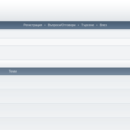
Регистрация
•
Въпроси/Отговори
•
Търсене
•
Влез
Теми