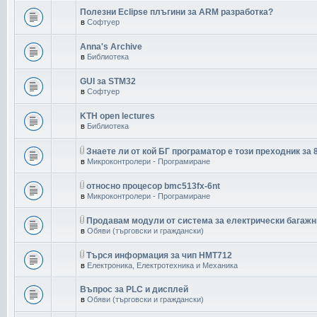
Полезни Eclipse плъгини за ARM разработка?
в
Софтуер
Anna's Archive
в
Библиотека
GUI за STM32
в
Софтуер
KTH open lectures
в
Библиотека
Знаете ли от кой БГ програматор е този преходник за 
в
Микроконтролери - Програмиране
относно процесор bmc513fx-6nt
в
Микроконтролери - Програмиране
Продавам модули от система за електрически багажн
в
Обяви (търговски и граждански)
Търся информация за чип HMT712
в
Електроника, Електротехника и Механика
Въпрос за PLC и дисплей
в
Обяви (търговски и граждански)