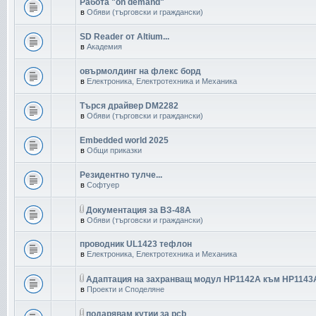
Работа "on demand"
в
Обяви (търговски и граждански)
SD Reader от Altium...
в
Академия
овърмолдинг на флекс борд
в
Електроника, Електротехника и Механика
Търся драйвер DM2282
в
Обяви (търговски и граждански)
Embedded world 2025
в
Общи приказки
Резидентно тулче...
в
Софтуер
Документация за ВЗ-48А
в
Обяви (търговски и граждански)
проводник UL1423 тефлон
в
Електроника, Електротехника и Механика
Адаптация на захранващ модул HP1142A към HP1143
в
Проекти и Споделяне
подарявам кутии за pcb