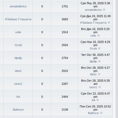
Сря Яну 28, 2026 5:36
annabellerice
0
1701
am
annabellerice
Сря Дек 24, 2025 11:49
Н'бабане Гт'муан'га
0
2683
pm
Н'бабане Гт'муан'га
Вто Дек 16, 2025 5:20
velio
0
1914
pm
velio
Сря Ное 19, 2025 4:29
Grubi
0
2554
pm
Grubi
Чет Окт 30, 2025 4:47
dlpdlp
0
2754
pm
dlpdlp
Вто Окт 28, 2025 4:27
idiot1
0
2915
pm
idiot1
Вто Окт 28, 2025 6:35
stom1
0
2287
am
stom1
Сря Окт 22, 2025 6:47
AA
0
2464
pm
AA
Пон Сеп 29, 2025 10:52
BatKoce
0
2138
pm
BatKoce