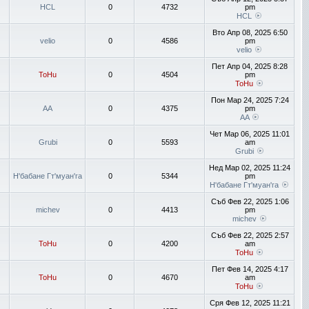
HCL
0
4732
pm
HCL
Вто Апр 08, 2025 6:50
velio
0
4586
pm
velio
Пет Апр 04, 2025 8:28
ToHu
0
4504
pm
ToHu
Пон Мар 24, 2025 7:24
AA
0
4375
pm
AA
Чет Мар 06, 2025 11:01
Grubi
0
5593
am
Grubi
Нед Мар 02, 2025 11:24
Н'бабане Гт'муан'га
0
5344
pm
Н'бабане Гт'муан'га
Съб Фев 22, 2025 1:06
michev
0
4413
pm
michev
Съб Фев 22, 2025 2:57
ToHu
0
4200
am
ToHu
Пет Фев 14, 2025 4:17
ToHu
0
4670
am
ToHu
Сря Фев 12, 2025 11:21