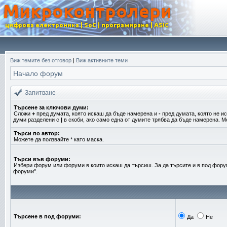
Виж темите без отговор
|
Виж активните теми
Начало форум
Запитване
Търсене за ключови думи:
Сложи
+
пред думата, която искаш да бъде намерена и
-
пред думата, която не и
думи разделени с
|
в скоби, ако само една от думите трябва да бъде намерена. Мо
Търси по автор:
Можете да ползвайте * като маска.
Търси във форуми:
Избери форум или форуми в които искаш да търсиш. За да търсите и в под фору
форуми".
Търсене в под форуми:
Да
Не