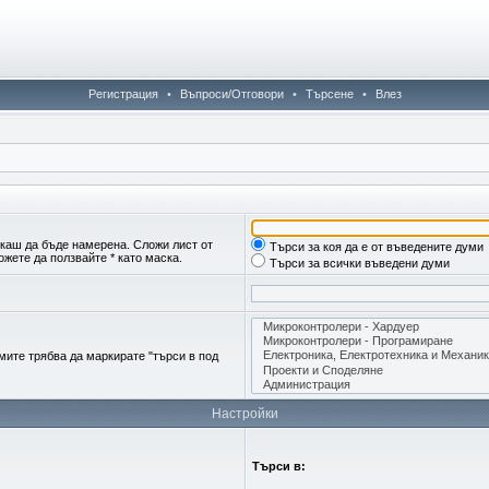
Регистрация
•
Въпроси/Отговори
•
Търсене
•
Влез
скаш да бъде намерена. Сложи лист от
Търси за коя да е от въведените думи
жете да ползвайте * като маска.
Търси за всички въведени думи
мите трябва да маркирате "търси в под
Настройки
Търси в: