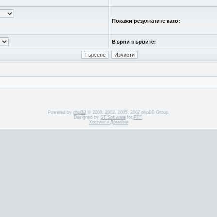
Покажи резултатите като:
Върни първите:
Powered by
phpBB
© 2000, 2002, 2005, 2007 phpBB Group.
Designed by
ST Software
for
PTF
.
Хостинг и Домейни