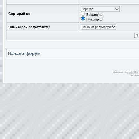
Сортирай по:
Възходящ
Низходящ
Лимитирай резултатите:
Начало форум
Powered by
phpBB
Design