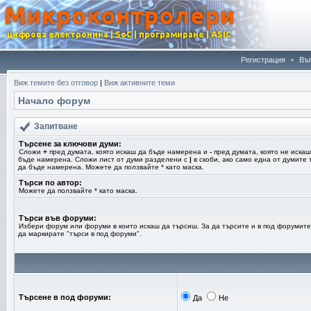
Регистрация
•
Въ
Виж темите без отговор
|
Виж активните теми
Начало форум
Запитване
Търсене за ключови думи:
Сложи
+
пред думата, която искаш да бъде намерена и
-
пред думата, която не искаш
бъде намерена. Сложи лист от думи разделени с
|
в скоби, ако само една от думите 
да бъде намерена. Можете да ползвайте * като маска.
Търси по автор:
Можете да ползвайте * като маска.
Търси във форуми:
Избери форум или форуми в които искаш да търсиш. За да търсите и в под форумите
да маркирате "търси в под форуми".
Търсене в под форуми:
Да
Не