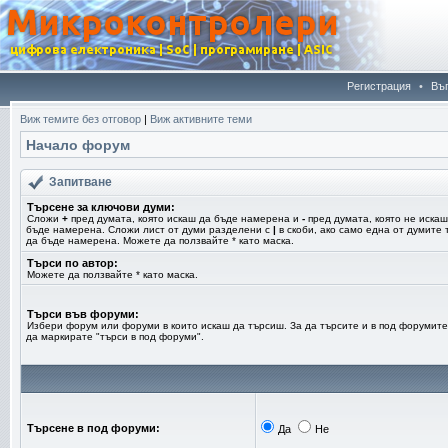
Регистрация
•
Въ
Виж темите без отговор
|
Виж активните теми
Начало форум
Запитване
Търсене за ключови думи:
Сложи
+
пред думата, която искаш да бъде намерена и
-
пред думата, която не искаш
бъде намерена. Сложи лист от думи разделени с
|
в скоби, ако само една от думите 
да бъде намерена. Можете да ползвайте * като маска.
Търси по автор:
Можете да ползвайте * като маска.
Търси във форуми:
Избери форум или форуми в които искаш да търсиш. За да търсите и в под форумите
да маркирате "търси в под форуми".
Търсене в под форуми:
Да
Не