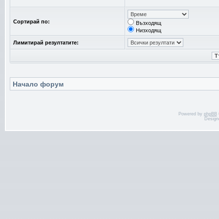
Сортирай по:
Възходящ
Низходящ
Лимитирай резултатите:
Начало форум
Powered by
phpBB
Design