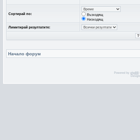
Сортирай по:
Възходящ
Низходящ
Лимитирай резултатите:
Начало форум
Powered by
phpBB
Design