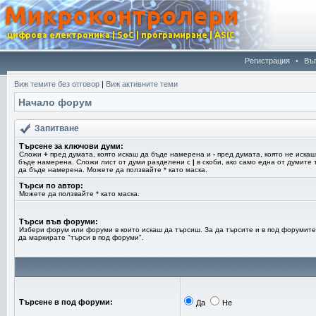
Регистрация
•
Въ
Виж темите без отговор
|
Виж активните теми
Начало форум
Запитване
Търсене за ключови думи:
Сложи
+
пред думата, която искаш да бъде намерена и
-
пред думата, която не искаш
бъде намерена. Сложи лист от думи разделени с
|
в скоби, ако само една от думите 
да бъде намерена. Можете да ползвайте * като маска.
Търси по автор:
Можете да ползвайте * като маска.
Търси във форуми:
Избери форум или форуми в които искаш да търсиш. За да търсите и в под форумите
да маркирате "търси в под форуми".
Търсене в под форуми:
Да
Не