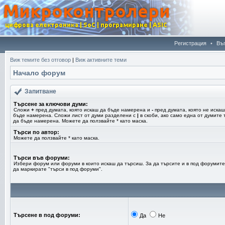
Регистрация
•
Въ
Виж темите без отговор
|
Виж активните теми
Начало форум
Запитване
Търсене за ключови думи:
Сложи
+
пред думата, която искаш да бъде намерена и
-
пред думата, която не искаш
бъде намерена. Сложи лист от думи разделени с
|
в скоби, ако само една от думите 
да бъде намерена. Можете да ползвайте * като маска.
Търси по автор:
Можете да ползвайте * като маска.
Търси във форуми:
Избери форум или форуми в които искаш да търсиш. За да търсите и в под форумите
да маркирате "търси в под форуми".
Търсене в под форуми:
Да
Не