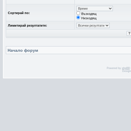
Сортирай по:
Възходящ
Низходящ
Лимитирай резултатите:
Начало форум
Powered by
phpBB
Design