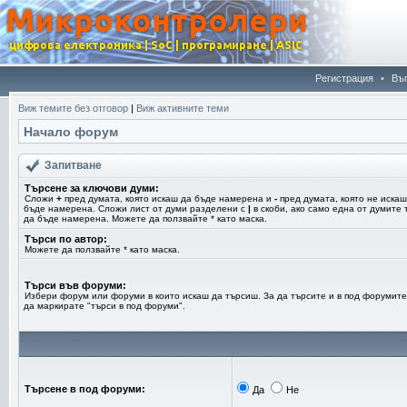
Регистрация
•
Въ
Виж темите без отговор
|
Виж активните теми
Начало форум
Запитване
Търсене за ключови думи:
Сложи
+
пред думата, която искаш да бъде намерена и
-
пред думата, която не искаш
бъде намерена. Сложи лист от думи разделени с
|
в скоби, ако само една от думите 
да бъде намерена. Можете да ползвайте * като маска.
Търси по автор:
Можете да ползвайте * като маска.
Търси във форуми:
Избери форум или форуми в които искаш да търсиш. За да търсите и в под форумите
да маркирате "търси в под форуми".
Търсене в под форуми:
Да
Не