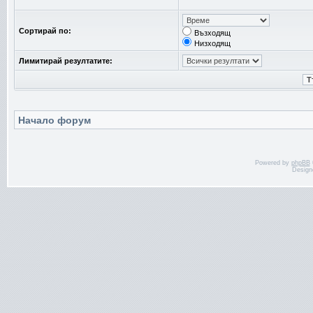
Сортирай по:
Възходящ
Низходящ
Лимитирай резултатите:
Начало форум
Powered by
phpBB
Design