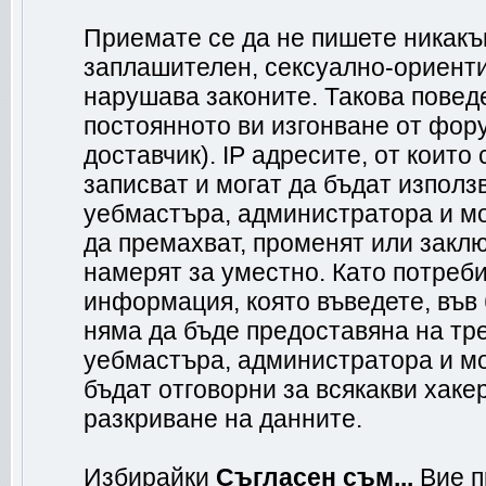
Приемате се да не пишете никакъв
заплашителен, сексуално-ориенти
нарушава законите. Такова повед
постоянното ви изгонване от фор
доставчик). IP адресите, от коит
записват и могат да бъдат използ
уебмастъра, администратора и м
да премахват, променят или заклю
намерят за уместно. Като потреб
информация, която въведете, във
няма да бъде предоставяна на тр
уебмастъра, администратора и мо
бъдат отговорни за всякакви хакер
разкриване на данните.
Избирайки
Съгласен съм...
Вие п