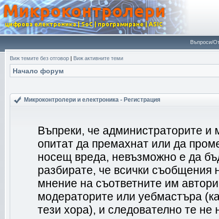
Въпроси/От
Виж темите без отговор
|
Виж активните теми
Начало форум
Микроконтролери и електроника - Регистрация
Въпреки, че администраторите и 
опитат да премахнат или да пром
носещ вреда, невъзможно е да бъ
разбирате, че всички съобщения 
мнение на съответните им автори
модераторите или уебмастъра (ка
тези хора), и следователно те не 