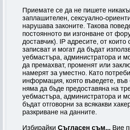
Приемате се да не пишете никакъв
заплашителен, сексуално-ориенти
нарушава законите. Такова повед
постоянното ви изгонване от фор
доставчик). IP адресите, от коит
записват и могат да бъдат използ
уебмастъра, администратора и м
да премахват, променят или заклю
намерят за уместно. Като потреб
информация, която въведете, във
няма да бъде предоставяна на тр
уебмастъра, администратора и мо
бъдат отговорни за всякакви хакер
разкриване на данните.
Избирайки
Съгласен съм...
Вие п