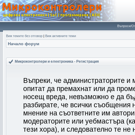
Въпроси/От
Виж темите без отговор
|
Виж активните теми
Начало форум
Микроконтролери и електроника - Регистрация
Въпреки, че администраторите и 
опитат да премахнат или да пром
носещ вреда, невъзможно е да бъ
разбирате, че всички съобщения 
мнение на съответните им автори
модераторите или уебмастъра (ка
тези хора), и следователно те не 