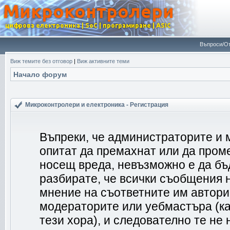
Въпроси/От
Виж темите без отговор
|
Виж активните теми
Начало форум
Микроконтролери и електроника - Регистрация
Въпреки, че администраторите и 
опитат да премахнат или да пром
носещ вреда, невъзможно е да бъ
разбирате, че всички съобщения 
мнение на съответните им автори
модераторите или уебмастъра (ка
тези хора), и следователно те не 