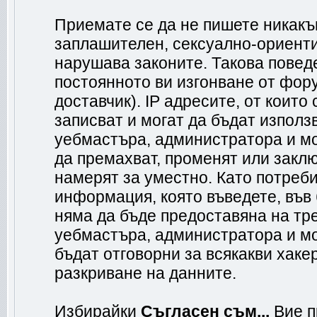
Приемате се да не пишете никакъв
заплашителен, сексуално-ориенти
нарушава законите. Такова повед
постоянното ви изгонване от фор
доставчик). IP адресите, от коит
записват и могат да бъдат използ
уебмастъра, администратора и м
да премахват, променят или заклю
намерят за уместно. Като потреб
информация, която въведете, във
няма да бъде предоставяна на тр
уебмастъра, администратора и мо
бъдат отговорни за всякакви хакер
разкриване на данните.
Избирайки
Съгласен съм...
Вие п