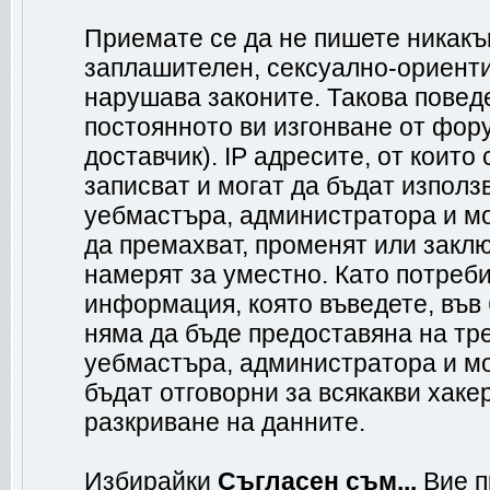
Приемате се да не пишете никакъв
заплашителен, сексуално-ориенти
нарушава законите. Такова повед
постоянното ви изгонване от фор
доставчик). IP адресите, от коит
записват и могат да бъдат използ
уебмастъра, администратора и м
да премахват, променят или заклю
намерят за уместно. Като потреб
информация, която въведете, във
няма да бъде предоставяна на тр
уебмастъра, администратора и мо
бъдат отговорни за всякакви хакер
разкриване на данните.
Избирайки
Съгласен съм...
Вие п