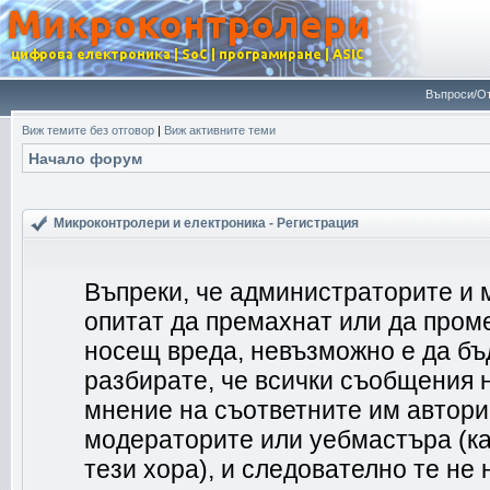
Въпроси/От
Виж темите без отговор
|
Виж активните теми
Начало форум
Микроконтролери и електроника - Регистрация
Въпреки, че администраторите и 
опитат да премахнат или да пром
носещ вреда, невъзможно е да бъ
разбирате, че всички съобщения 
мнение на съответните им автори
модераторите или уебмастъра (ка
тези хора), и следователно те не 