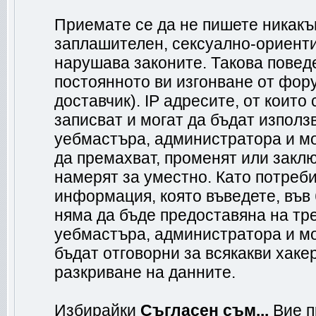
Приемате се да не пишете никакъв
заплашителен, сексуално-ориенти
нарушава законите. Такова повед
постоянното ви изгонване от фор
доставчик). IP адресите, от коит
записват и могат да бъдат използ
уебмастъра, администратора и м
да премахват, променят или заклю
намерят за уместно. Като потреб
информация, която въведете, във
няма да бъде предоставяна на тр
уебмастъра, администратора и мо
бъдат отговорни за всякакви хакер
разкриване на данните.
Избирайки
Съгласен съм...
Вие п