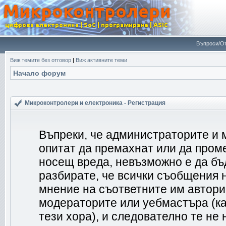
Въпроси/От
Виж темите без отговор
|
Виж активните теми
Начало форум
Микроконтролери и електроника - Регистрация
Въпреки, че администраторите и 
опитат да премахнат или да пром
носещ вреда, невъзможно е да бъ
разбирате, че всички съобщения 
мнение на съответните им автори
модераторите или уебмастъра (ка
тези хора), и следователно те не 