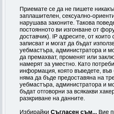
Приемате се да не пишете никакъв
заплашителен, сексуално-ориенти
нарушава законите. Такова повед
постоянното ви изгонване от фор
доставчик). IP адресите, от коит
записват и могат да бъдат използ
уебмастъра, администратора и м
да премахват, променят или заклю
намерят за уместно. Като потреб
информация, която въведете, във
няма да бъде предоставяна на тр
уебмастъра, администратора и мо
бъдат отговорни за всякакви хакер
разкриване на данните.
Избирайки
Съгласен съм...
Вие п