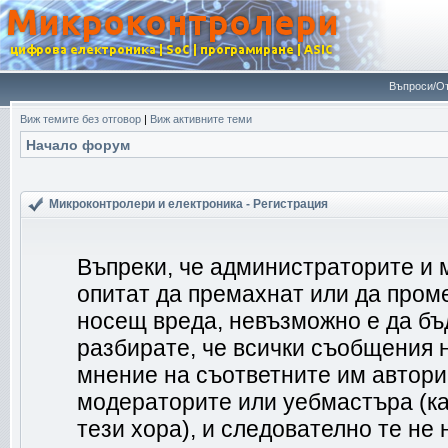
Въпроси/От
Виж темите без отговор
|
Виж активните теми
Начало форум
Микроконтролери и електроника - Регистрация
Въпреки, че администраторите и 
опитат да премахнат или да пром
носещ вреда, невъзможно е да бъ
разбирате, че всички съобщения 
мнение на съответните им автори
модераторите или уебмастъра (ка
тези хора), и следователно те не 