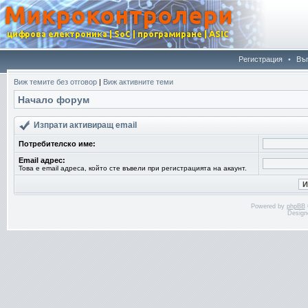
Регистрация
•
Въ
Виж темите без отговор
|
Виж активните теми
Начало форум
Изпрати активиращ email
Потребителско име:
Email адрес:
Това е email адреса, който сте въвели при регистрацията на акаунт.
Powered by
phpBB
Design