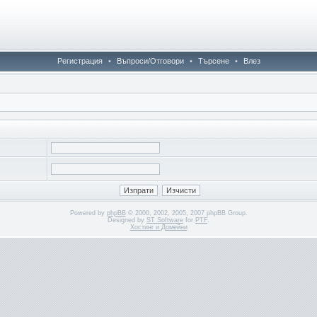
Регистрация
•
Въпроси/Отговори
•
Търсене
•
Влез
Powered by
phpBB
© 2000, 2002, 2005, 2007 phpBB Group.
Designed by
ST Software
for
PTF
.
Хостинг и Домейни