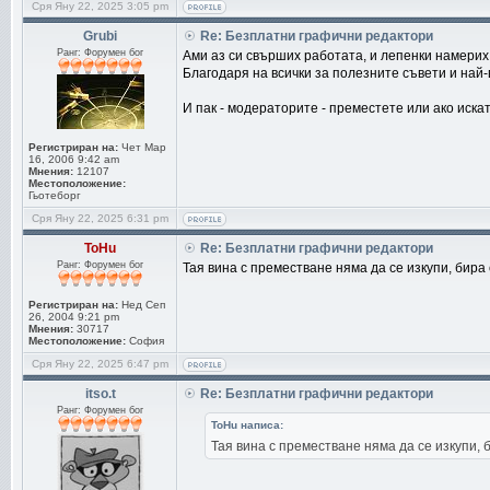
Сря Яну 22, 2025 3:05 pm
Grubi
Re: Безплатни графични редактори
Ранг: Форумен бог
Ами аз си свърших работата, и лепенки намерих
Благодаря на всички за полезните съвети и най
И пак - модераторите - преместете или ако иска
Регистриран на:
Чет Мар
16, 2006 9:42 am
Мнения:
12107
Местоположение:
Гьотеборг
Сря Яну 22, 2025 6:31 pm
ToHu
Re: Безплатни графични редактори
Ранг: Форумен бог
Тая вина с преместване няма да се изкупи, бира с
Регистриран на:
Нед Сеп
26, 2004 9:21 pm
Мнения:
30717
Местоположение:
София
Сря Яну 22, 2025 6:47 pm
itso.t
Re: Безплатни графични редактори
Ранг: Форумен бог
ToHu написа:
Тая вина с преместване няма да се изкупи, би