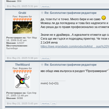
Мнения:
304
Вто Яну 21, 2025 5:31 pm
Grubi
Re: Безплатни графични редактори
Ранг: Форумен бог
да, този път е точно. Много бири и не само
Можеш ли да погледнеш и това без надписите и
Ако реша да го правя професионално за етикети
Значи не е драйвера...А идеалните етикети ще с
Регистриран на:
Чет Мар
Сега ще им търся и подходящ принтер. Че тези н
16, 2006 9:42 am
2.1х3/4 инча
Мнения:
12107
Местоположение:
https://swe.grandado.com/products/klist ... oup%2
Гьотеборг
Вто Яну 21, 2025 5:38 pm
TheWizard
Re: Безплатни графични редактори
Ранг: Форумен бог
кво общо има въпроса в раздел "Програмиране"
_________________
main[-1u]={1};
Регистриран на:
Сря Апр
27, 2005 12:48 pm
Мнения:
6098
Вто Яну 21, 2025 5:45 pm