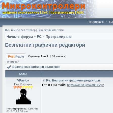
Регистрация
•
Въ
Виж темите без отговор
|
Виж активните теми
Начало форум
»
PC
»
Програмиране
Безплатни графични редактори
Страница
2
от
2
[ 30 мнения ]
Принтирай
Безплатни графични редактори
Автор
VPavlov
Re: Безплатни графични редактори
Ранг: Популярен
Ето и ТИФ файл:
https://we.tl/t-QVw3d84VyV
Регистриран на:
Съб Апр
01, 2023 9:59 am