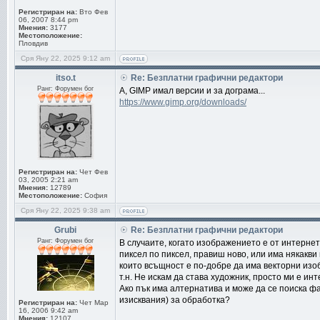
Регистриран на:
Вто Фев
06, 2007 8:44 pm
Мнения:
3177
Местоположение:
Пловдив
Сря Яну 22, 2025 9:12 am
itso.t
Re: Безплатни графични редактори
Ранг: Форумен бог
А, GIMP имал версии и за дограма...
https://www.gimp.org/downloads/
Регистриран на:
Чет Фев
03, 2005 2:21 am
Мнения:
12789
Местоположение:
София
Сря Яну 22, 2025 9:38 am
Grubi
Re: Безплатни графични редактори
Ранг: Форумен бог
В случаите, когато изображението е от интерне
пиксел по пиксел, правиш ново, или има някакви 
които всъщност е по-добре да има векторни изоб
т.н. Не искам да става художник, просто ми е инт
Ако пък има алтернатива и може да се поиска ф
изисквания) за обработка?
Регистриран на:
Чет Мар
16, 2006 9:42 am
Мнения:
12107