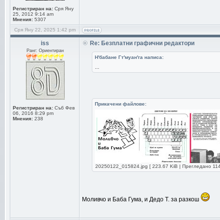
Регистриран на:
Сря Яну
25, 2012 9:14 am
Мнения:
5307
Сря Яну 22, 2025 1:42 pm
iss
Re: Безплатни графични редактори
Ранг: Ориентиран
Н'бабане Гт'муан'га написа:
...
Прикачени файлове:
Регистриран на:
Съб Фев
06, 2016 8:29 pm
Мнения:
238
20250122_015824.jpg [ 223.67 KiB | Прегледано 114
Моливчо и Баба Гума, и Дедо Т. за разкош