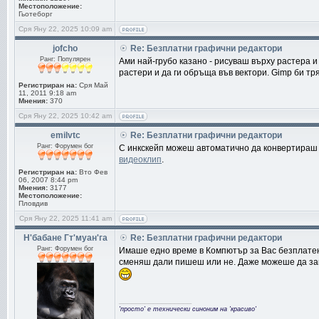
Местоположение:
Гьотеборг
Сря Яну 22, 2025 10:09 am
jofcho
Re: Безплатни графични редактори
Ранг: Популярен
Ами най-грубо казано - рисуваш върху растера и 
растери и да ги обръща във вектори. Gimp би тр
Регистриран на:
Сря Май
11, 2011 9:18 am
Мнения:
370
Сря Яну 22, 2025 10:42 am
emilvtc
Re: Безплатни графични редактори
Ранг: Форумен бог
С инкскейп можеш автоматично да конвертираш р
видеоклип
.
Регистриран на:
Вто Фев
06, 2007 8:44 pm
Мнения:
3177
Местоположение:
Пловдив
Сря Яну 22, 2025 11:41 am
Н'бабане Гт'муан'га
Re: Безплатни графични редактори
Ранг: Форумен бог
Имаше едно време в Компютър за Вас безплатен 
сменяш дали пишеш или не. Даже можеше да зап
_________________
'просто' е технически синоним на 'красиво'