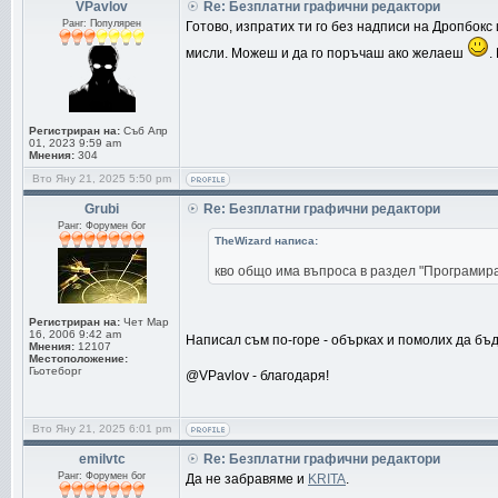
VPavlov
Re: Безплатни графични редактори
Ранг: Популярен
Готово, изпратих ти го без надписи на Дропбокс 
мисли. Можеш и да го поръчаш ако желаеш
.
Регистриран на:
Съб Апр
01, 2023 9:59 am
Мнения:
304
Вто Яну 21, 2025 5:50 pm
Grubi
Re: Безплатни графични редактори
Ранг: Форумен бог
TheWizard написа:
кво общо има въпроса в раздел "Програмир
Регистриран на:
Чет Мар
16, 2006 9:42 am
Написал съм по-горе - обърках и помолих да бъ
Мнения:
12107
Местоположение:
Гьотеборг
@VPavlov - благодаря!
Вто Яну 21, 2025 6:01 pm
emilvtc
Re: Безплатни графични редактори
Ранг: Форумен бог
Да не забравяме и
KRITA
.