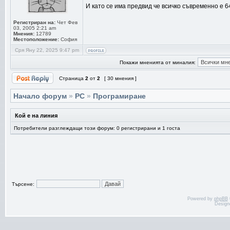
И като се има предвид че всичко съвременно е 64
Регистриран на:
Чет Фев
03, 2005 2:21 am
Мнения:
12789
Местоположение:
София
Сря Яну 22, 2025 9:47 pm
Покажи мненията от миналия:
Страница
2
от
2
[ 30 мнения ]
Начало форум
»
PC
»
Програмиране
Кой е на линия
Потребители разглеждащи този форум: 0 регистрирани и 1 госта
Търсене:
Powered by
phpBB
Design