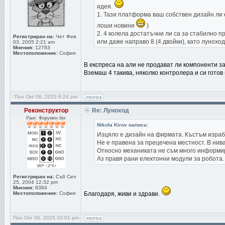
идея.
1. Тази платформа ваш собствен дизайн ли е
лоши новини
)
2. 4 колела достатъчни ли са за стабилно 
Регистриран на:
Чет Фев
или даже направо 8 (4 двойки), като лунохо
03, 2005 2:21 am
Мнения:
12783
Местоположение:
София
В експреса на али не продават ли компоненти за
Вземаш 4 такива, няколко контролера и си готов 
Пон Окт 06, 2025 6:24 pm
Реконструктор
Re: Луноход
Ранг: Форумен бог
Nikola Kirov написа:
Изцяло е дизайн на фирмата. Къстъм израб
Не е правена за прецечена местност. В нива
Относно механиката не съм много информиран
Аз правя рани електонни модули за робота.
Регистриран на:
Съб Сеп
25, 2004 12:32 pm
Мнения:
8384
Местоположение:
София
Благодаря, живи и здрави.
Пон Окт 06, 2025 10:01 pm