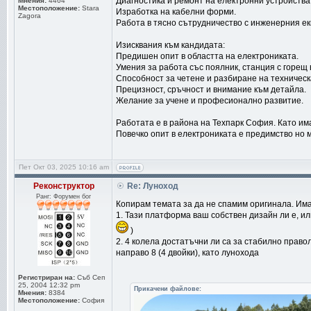
Диагностика и ремонт на електронни устройства
Мнения:
4464
Местоположение:
Stara
Изработка на кабелни форми.
Zagora
Работа в тясно сътрудничество с инженерния ек
Изисквания към кандидата:
Предишен опит в областта на електрониката.
Умения за работа със поялник, станция с горещ 
Способност за четене и разбиране на техническ
Прецизност, сръчност и внимание към детайла.
Желание за учене и професионално развитие.
Работата е в района на Техпарк София. Като има
Повечко опит в електрониката е предимство но м
Пет Окт 03, 2025 10:16 am
Реконструктор
Re: Луноход
Ранг: Форумен бог
Копирам темата за да не спамим оригинала. Им
1. Тази платформа ваш собствен дизайн ли е, ил
)
2. 4 колела достатъчни ли са за стабилно право
направо 8 (4 двойки), като лунохода
Регистриран на:
Съб Сеп
25, 2004 12:32 pm
Прикачени файлове:
Мнения:
8384
Местоположение:
София