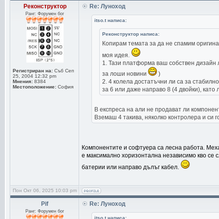
Реконструктор
Re: Луноход
Ранг: Форумен бог
itso.t написа:
Реконструктор написа:
Копирам темата за да не спамим оригина
моя идея.
1. Тази платформа ваш собствен дизайн л
Регистриран на:
Съб Сеп
за лоши новини
)
25, 2004 12:32 pm
2. 4 колела достатъчни ли са за стабилн
Мнения:
8384
Местоположение:
София
за 6 или даже направо 8 (4 двойки), като
В експреса на али не продават ли компонен
Вземаш 4 такива, няколко контролера и си г
Компонентите и софтуера са лесна работа. Механ
е максимално хоризонтална независимо кво се с
батерии или направо дълъг кабел.
Пон Окт 06, 2025 10:03 pm
Pif
Re: Луноход
Ранг: Форумен бог
itso.t написа: