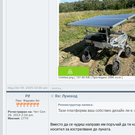
Untitled.png [ 747.89 KiB | Прегледано 2086 пъти ]
Нед Окт 05, 2025 10:00 am
Pif
Re: Луноход
Ранг: Форумен бог
Реконструктор написа:
Тази платформа ваш собствен дизайн ли е, 
Регистриран на:
Чет Сеп
26, 2013 2:24 pm
Мнения:
1770
Вместо да се чудиш направо им поръчай да ти н
носител за изстрелване до луната.