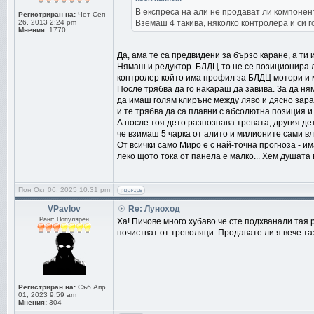
В експреса на али не продават ли компонен
Регистриран на:
Чет Сеп
26, 2013 2:24 pm
Вземаш 4 такива, няколко контролера и си г
Мнения:
1770
Да, ама те са предвидени за бързо каране, а ти
Нямаш и редуктор. БЛДЦ-то не се позиционира л
контролер който има профил за БЛДЦ мотори и м
После трябва да го накараш да завива. За да н
да имаш голям клирънс между ляво и дясно зарад
и те трябва да са плавни с абсолютна позиция и с
А после тоя дето разпознава тревата, другия де
че взимаш 5 чарка от алито и милионите сами в
От всички само Миро е с най-точна прогноза - и
леко щото тока от панела е малко... Хем душата в 
Пон Окт 06, 2025 10:31 pm
VPavlov
Re: Луноход
Ранг: Популярен
Ха! Пичове много хубаво че сте подхванали тая р
почистват от треволяци. Продавате ли я вече т
Регистриран на:
Съб Апр
01, 2023 9:59 am
Мнения:
304