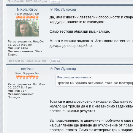
Пон Окт 06, 2025 10:46 pm
Nikola Kirov
Re: Луноход
Ранг: Форумен бог
Да, има известни летателни способности и спор
хардуера, колегите го изследват.
Само тестови образци има налице.
Много е сложна задачата. Иска много естествен и
Регистриран на:
Нед Окт
31, 2004 9:19 pm
докара до нещо серийно.
Мнения:
4464
Местоположение:
Stara
Zagora
Вто Окт 07, 2025 8:18 am
emilvtc
Re: Луноход
Ранг: Форумен бог
Реконструктор написа:
Трябва ми хубаво окачване, така, че платф
Регистриран на:
Вто Фев
06, 2007 8:44 pm
Мнения:
3177
Местоположение:
Пловдив
Това си е доста сериозно изискване. Окачването
колело ще трябва да е и с независимо задвижва
постигне някакъв резултат.
За праволинейното движение - проблема е още по
на сцепление ще доведе до отклонение от прави
пространството. Само с акселерометри и жироск