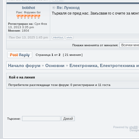
bobihot
Re: Луноход
Ранг: Форумен бог
Търкаля се пред нас. Закъсвам го с очите за мо
Регистриран на:
Сря Фев
13, 2013 3:35 pm
Мнения:
1804
Пон Окт 13, 2025 1:45 pm
Покажи мненията от миналия:
Страница
1
от
2
[ 21 мнения ]
Начало форум
»
Основни
»
Електроника, Електротехника 
Кой е на линия
Потребители разглеждащи този форум: 0 регистрирани и 11 госта
Търсене:
Powered by
phpBB
Design