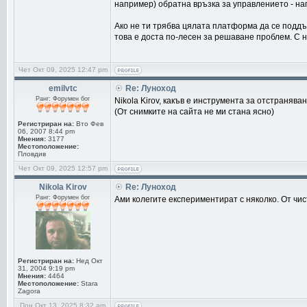
например) обратна връзка за управлението - на
Ако не ти трябва цялата платформа да се поддъ
това е доста по-лесен за решаване проблем. С н
Чет Окт 09, 2025 12:47 pm
emilvtc
Re: Луноход
Ранг: Форумен бог
Nikola Kirov, какъв е инструмента за отстранява
(От снимките на сайта не ми стана ясно)
Регистриран на:
Вто Фев
06, 2007 8:44 pm
Мнения:
3177
Местоположение:
Пловдив
Чет Окт 09, 2025 12:57 pm
Nikola Kirov
Re: Луноход
Ранг: Форумен бог
Ами колегите експериментират с няколко. От чис
Регистриран на:
Нед Окт
31, 2004 9:19 pm
Мнения:
4464
Местоположение:
Stara
Zagora
Пон Окт 13, 2025 8:32 am