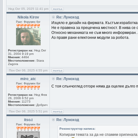
Нед Окт 05, 2025 11:41 pm
Nikola Kirov
Re: Луноход
Ранг: Форумен бог
Изцяло е дизайн на фирмата. Къстъм изработка
Не е правена за прецечена местност. В нива се 
Относно механиката не съм много информиран. А 
Аз правя рани електонни модули за робота.
Регистриран на:
Нед Окт
31, 2004 9:19 pm
Мнения:
4464
Местоположение:
Stara
Zagora
Пон Окт 06, 2025 4:55 pm
miro_atc
Re: Луноход
Ранг: Форумен бог
С тоя слънчоглед отгоре няма да оцелее дълго п
Регистриран на:
Нед Фев
26, 2006 6:52 pm
Мнения:
11273
Местоположение:
Добрич
Пон Окт 06, 2025 5:51 pm
itso.t
Re: Луноход
Ранг: Форумен бог
Реконструктор написа:
Копирам темата за да не спамим оригинала