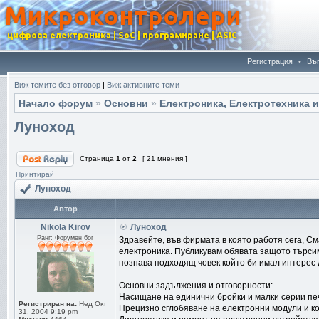
Регистрация
•
Въ
Виж темите без отговор
|
Виж активните теми
Начало форум
»
Основни
»
Електроника, Електротехника 
Луноход
Страница
1
от
2
[ 21 мнения ]
Принтирай
Луноход
Автор
Nikola Kirov
Луноход
Ранг: Форумен бог
Здравейте, във фирмата в която работя сега, С
електроника. Публикувам обявата защото търсим
познава подходящ човек който би имал интерес 
Основни задължения и отговорности:
Насищане на единични бройки и малки серии печ
Регистриран на:
Нед Окт
Прецизно сглобяване на електронни модули и к
31, 2004 9:19 pm