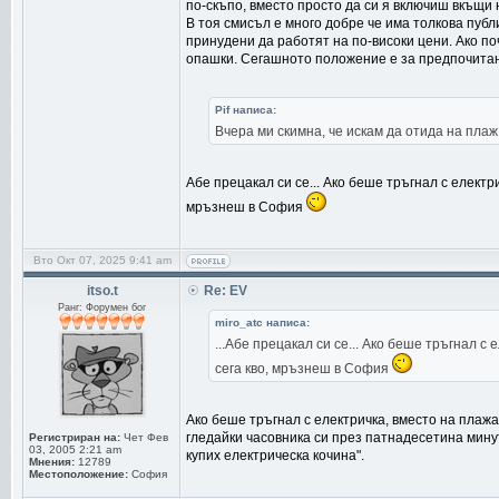
по-скъпо, вместо просто да си я включиш вкъщи
В тоя смисъл е много добре че има толкова публ
принудени да работят на по-високи цени. Ако по
опашки. Сегашното положение е за предпочитане
Pif написа:
Вчера ми скимна, че искам да отида на плаж
Абе прецакал си се... Ако беше тръгнал с електр
мръзнеш в София
Вто Окт 07, 2025 9:41 am
itso.t
Re: EV
Ранг: Форумен бог
miro_atc написа:
...Абе прецакал си се... Ако беше тръгнал 
сега кво, мръзнеш в София
Ако беше тръгнал с електричка, вместо на плажа
гледайки часовника си през патнадесетина мину
Регистриран на:
Чет Фев
03, 2005 2:21 am
купих електрическа кочина".
Мнения:
12789
Местоположение:
София