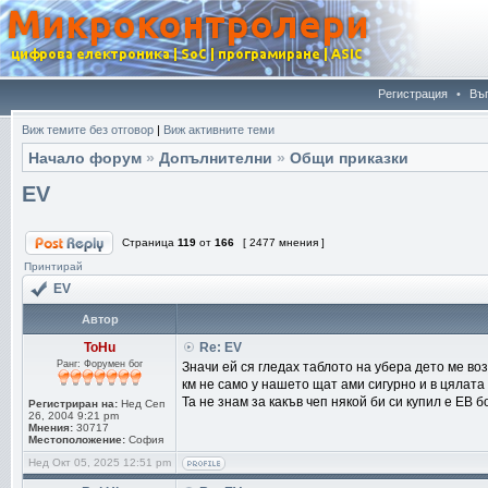
Регистрация
•
Въ
Виж темите без отговор
|
Виж активните теми
Начало форум
»
Допълнителни
»
Общи приказки
EV
Страница
119
от
166
[ 2477 мнения ]
Принтирай
EV
Автор
ToHu
Re: EV
Ранг: Форумен бог
Значи ей ся гледах таблото на убера дето ме во
км не само у нашето щат ами сигурно и в цялата
Та не знам за какъв чеп някой би си купил е ЕВ б
Регистриран на:
Нед Сеп
26, 2004 9:21 pm
Мнения:
30717
Местоположение:
София
Нед Окт 05, 2025 12:51 pm