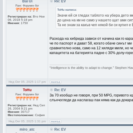
Bai Ui
Re: EV
Ранг: Форумен бог
ToHu написа:
Значи ей ся гледах таблото на убера дето м
Регистриран на:
Вто Ное
06, 2018 5:18 pm
до цена на км не само у нашето щат ами сиг
Мнения:
1750
Та не знам за какъв чеп някой би си купил е 
Разхода на хибрида зависи от начина как го кар
че по паспорт и дават 58, когато обаче синът ми
сравнително нова, само на 12 хиляди мили, но 
капацитета на батерията падне с 30% долу-горе 
_________________
“Intelligence is the ability to adapt to change.” Stephen H
Нед Окт 05, 2025 1:17 pm
ToHu
Re: EV
Ранг: Форумен бог
За 70 изобщо не говоря, при 50 MPG, горивото иде
слънчогледи да наслагаш пак няма как да докар
Регистриран на:
Нед Сеп
26, 2004 9:21 pm
Мнения:
30717
Местоположение:
София
Нед Окт 05, 2025 1:31 pm
miro_atc
Re: EV