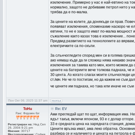
изключение. Примерно у нас е най-евтино на ток
нормално, защото не добиваме петрол нито у нас
трябва да е по-малка.
За цените на колите, да донякъде си прав. Пове
появяват изключения, споменахме наскоро че еле
евтини, то не е защото имат по-малка мощност и
съжаление както казах това е изключение... пон
Предвид развитието на технологиите аз вярвам, 
електричките са по-скъпи.
За слънчогледите според мен си в голяма грешка
ако нямаш къде да ги сложиш няма никакво значен
изключения за такива като мен, които можем да 
цените на батериите вече толкова паднаха, че и
30 цента. Аз когато слагах моите слънчогледи це
ст./квч. Не че го постигам, но да кажем не съм д
че цените им паднаха, но така или иначе не съм г
Пон Окт 06, 2025 11:37 am
ToHu
Re: EV
Ранг: Форумен бог
Ами прегледай щат по щат, информация има. Не м
ядът такъв, включи японски, 93 е с долар отгоре.
33 е средната цена на зарядната станция, домаш
Регистриран на:
Нед Сеп
26, 2004 9:21 pm
Цените връзка имат, ама леко обратна. Основни
Мнения:
30717
разбира се и наличието и цената на петрола е ф
Местоположение:
София