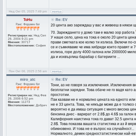
Нед Окт 05, 2025 7:49 pm
ToHu
Re: EV
Ранг: Форумен бог
20 цента ако зареждаш у вас и живееш в някои 
70. Зареждането у домо там е малко зор работа
Регистриран на:
Нед Сеп
У наше село, цена на тока е около 20 цента цена
26, 2004 9:21 pm
прави сметката кое колко ти излиза. Включи по-с
Мнения:
30717
Местоположение:
София
се и съмняваме че има хибриди които правят и 70
излиза, горе долу 4000 галона или 2000000 мило
да и изхвърлиш барабар с батериите ...
Пон Окт 06, 2025 2:56 am
miro_atc
Re: EV
Ранг: Форумен бог
Тони, аз не говоря за изключения. Изключения 
безплатни зарядни. Това обаче не го вадя като 
простотии.
Регистриран на:
Нед Фев
26, 2006 6:52 pm
Пак казвам не е нормално цената на едното или 
Мнения:
11273
не е 33 цента. Това, че някъде може да е толкоз
Местоположение:
Добрич
вероятно е да имаш ситуация с много висока цен
бензина днес - варират от 2.8$ до 4.6$ за галон
Калифорния наистина тока го дават 32.5 цента но
2.8$. Това показва вашата статистика и аз й вяр
обикновено. И това не е въпрос на случайност...
Нормалното, демек средностатистически най-евти