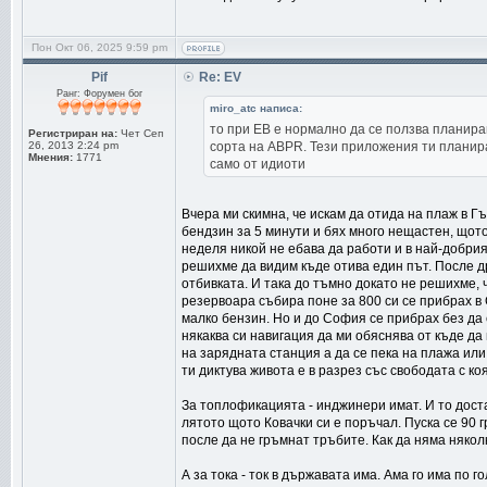
Пон Окт 06, 2025 9:59 pm
Pif
Re: EV
Ранг: Форумен бог
miro_atc написа:
то при ЕВ е нормално да се ползва планира
Регистриран на:
Чет Сеп
26, 2013 2:24 pm
сорта на ABPR. Тези приложения ти планират
Мнения:
1771
само от идиоти
Вчера ми скимна, че искам да отида на плаж в Г
бендзин за 5 минути и бях много нещастен, щото
неделя никой не ебава да работи и в най-добри
решихме да видим къде отива един път. После дру
отбивката. И така до тъмно докато не решихме, 
резервоара събира поне за 800 си се прибрах в 
малко бензин. Но и до София се прибрах без да
някаква си навигация да ми обяснява от къде да 
на зарядната станция а да се пека на плажа или
ти диктува живота е в разрез със свободата с ко
За топлофикацията - инджинери имат. И то доста
лятото щото Ковачки си е поръчал. Пуска се 90 гр
после да не гръмнат тръбите. Как да няма няколк
А за тока - ток в държавата има. Ама го има по 