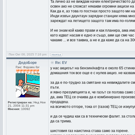
Та лично аз не виждам начин електричеството да
освен ако не сложсат някакви огромни акцизи на 
Как да е, аз това го постнах просто защото ми 
Инди извън даунтаун зарядни станции няма мног
зареждат на летището защото там има по-голям
И не знам кой какво прави и как планира, ама им
като идват насам е едно и също, ами ще сме час
чакаме ... и все таквиа, а не е да каже да са на 
Пон Окт 06, 2025 7:16 pm
ДедоБоре
Re: EV
Ранг: Форумен бог
у нас акцизът на бензин/нафта е около 65 стинки
домашния ток все още е с нулев акциз. не казвам,
за да е по-трудно за смятане на невиждалите сме
пъти.
и явно презумпцията е, че газът се ползва само 
да, ама ТЕЦ се очаква да е комбинирано произво
продадеш.
Регистриран на:
Нед Ное
21, 2004 11:31 pm
на всичкото отгоре, тока от (газов) ТЕЦ се изку
Мнения:
10092
и да се чудиш как са в технически фалит. за сто
да са трима.
шистовия газ наистина става само за горене.