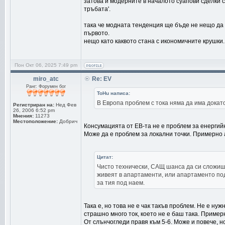
затова и модерните в началото суапови сделки сек
тръбата'.
така че модната тенденция ще бъде не нещо да е
първото.
нещо като каквото стана с икономичните крушки.
Пон Окт 06, 2025 7:49 pm
miro_atc
Re: EV
Ранг: Форумен бог
ToHu написа:
В Европа проблем с тока няма да има докато
Регистриран на:
Нед Фев
26, 2006 6:52 pm
Мнения:
11273
Местоположение:
Добрич
Консумацията от ЕВ-та не е проблем за енергийн
Може да е проблем за локални точки. Примерно а
Цитат:
Чисто технически, САЩ шанса да си сложиш 
живеят в апартаменти, или апартаменто подо
за тия под наем.
Така е, но това не е чак такъв проблем. Не е ну
страшно много ток, което не е баш така. Пример
От слънчогледи правя към 5-6. Може и повече, но