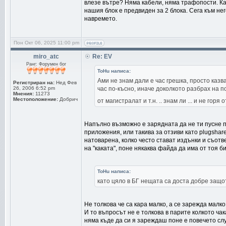
влезе вътре? Няма кабели, няма трафопости. Ка
нашия блок е предвиден за 2 блока. Сега към не
навремето.
Пон Окт 06, 2025 11:00 pm
miro_atc
Re: EV
Ранг: Форумен бог
ToHu написа:
Ами не знам дали е час грешка, просто казв
Регистриран на:
Нед Фев
26, 2006 6:52 pm
час по-късно, иначе доколкото разбрах на п
Мнения:
11273
Местоположение:
Добрич
от магистралат и т.н. .. знам ли ... и не гор
Напълно възможно е зарядната да не ти пусне п
приложения, или такива за отзиви като plugshar
натоварена, колко често стават издънки и съотв
на "каката", поне някаква файда да има от тоя би
ToHu написа:
като цяло в БГ нещата са доста добре защо
Не толкова че са кара малко, а се зарежда малко
И то въпросът не е толкова в парите колкото чак
няма къде да си я зареждаш поне е повечето слу