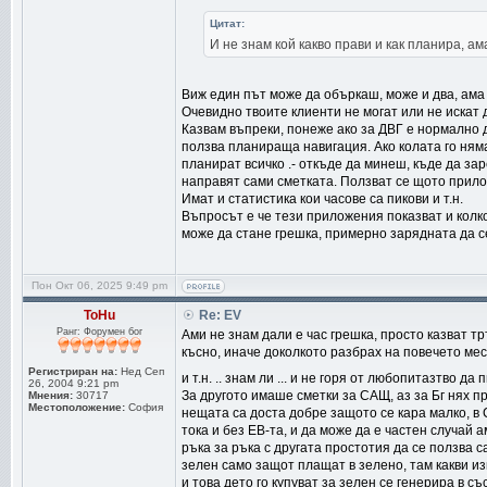
Цитат:
И не знам кой какво прави и как планира, ам
Виж един път може да объркаш, може и два, ама в
Очевидно твоите клиенти не могат или не искат д
Казвам въпреки, понеже ако за ДВГ е нормално д
ползва планираща навигация. Ако колата го ням
планират всичко .- откъде да минеш, къде да зар
направят сами сметката. Ползват се щото прило
Имат и статистика кои часове са пикови и т.н.
Въпросът е че тези приложения показват и колк
може да стане грешка, примерно зарядната да се 
Пон Окт 06, 2025 9:49 pm
ToHu
Re: EV
Ранг: Форумен бог
Ами не знам дали е час грешка, просто казват тр
късно, иначе доколкото разбрах на повечето мес
Регистриран на:
Нед Сеп
и т.н. .. знам ли ... и не горя от любопитазтво да
26, 2004 9:21 pm
За другото имаше сметки за САЩ, аз за Бг нях пр
Мнения:
30717
Местоположение:
София
нещата са доста добре защото се кара малко, в
тока и без ЕВ-та, и да може да е частен случай а
ръка за ръка с другата простотия да се ползва с
зелен само защот плащат в зелено, там какви из
и това дето го купуват за зелен се генерира в съ