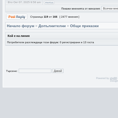
Вто Окт 07, 2025 9:58 am
Покажи мненията от миналия:
Страница
119
от
166
[ 2477 мнения ]
Начало форум
»
Допълнителни
»
Общи приказки
Кой е на линия
Потребители разглеждащи този форум: 0 регистрирани и 13 госта
Търсене:
Powered by
phpBB
Design