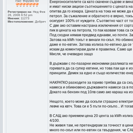
Ранг: Форумен бог
Енергоносителите са като скачени съдове и вина
и имат ниски акцизи съотношението с цената на 
опитва да го изкара. Цената на тока не може да 
Регистриран на:
Нед Фев
26, 2006 6:52 pm
петрол. За съжаление и обратното е вярно, токъ
Мнения:
11273
осигурят 100% от нуждите. Съответно част от ток
Местоположение:
Добрич
С две ако оставим настрана изключения от сорта
пик в цената на петрола, то пак казвам това са 
Под сходни нямам предвид еднакви, но почти. З
Затова на kWh токът е винаги по-скъп. Но обикно
даже е по-евтин. Затова излиза по-евтино да се
искам да коментирам дали е правилна. Само ще к
Мисля, че очевидно защо
В държави с по-пазарни икономики разликата не 
горивата да са супер евтини, но това пак ще е 
принципи. Демек за едно и също количество енер
НАКРАТКО разходите за гориво трябва да са сход
намеса и обикновено държавните намеси са в пол
Докато на бензин под 10лв само ако караш на из
Нещото, което може да оскъпи страшно електрич
левче на квтч. Това си е 5 пъти по-скъпо... И тога
В САЩ ако приемем цена 20 цента за kWh излиза 
4/100.
Не живея там, не претендирам за точност в цени
много по-скъп или по-евтин са твърдения, че САЩ