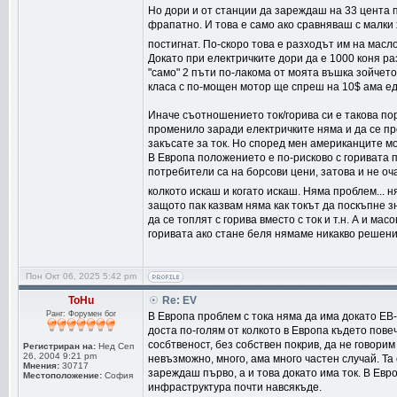
Но дори и от станции да зареждаш на 33 цента па
фрапатно. И това е само ако сравняваш с малки 
постигнат. По-скоро това е разходът им на масл
Докато при електричките дори да е 1000 коня ра
"само" 2 пъти по-лакома от моята въшка зойчето
класа с по-мощен мотор ще спреш на 10$ ама ед
Иначе съотношението ток/горива си е такова пор
променило заради електричките няма и да се пр
закъсате за ток. Но според мен американците мож
В Европа положението е по-рисково с горивата по
потребители са на борсови цени, затова и не оча
колкото искаш и когато искаш. Няма проблем... н
защото пак казвам няма как токът да поскъпне з
да се топлят с горива вместо с ток и т.н. А и ма
горивата ако стане беля нямаме никакво решение
Пон Окт 06, 2025 5:42 pm
ToHu
Re: EV
Ранг: Форумен бог
В Европа проблем с тока няма да има докато ЕВ
доста по-голям от колкото в Европа където пове
сосбтвеност, без собствен покрив, да не говори
Регистриран на:
Нед Сеп
26, 2004 9:21 pm
невъзможно, много, ама много частен случай. Та 
Мнения:
30717
зареждаш първо, а и това докато има ток. В Ев
Местоположение:
София
инфраструктура почти навсякъде.