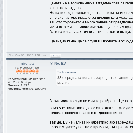
цената не е толкова ниска. Отделно това са ка
изплатили отдавна.
Не на последно място цената на тока на много 
е по-скъп, второ имаш ограничения кога може да
защото търсенето е много повече от предлаганет
Истината е че на много американци не е им пука 
Аз това го написах точно за тия на които им пука
Ще видим какво ще се случи в Европата и от къде 
Пон Окт 06, 2025 2:53 pm
miro_atc
Re: EV
Ранг: Форумен бог
ToHu написа:
33 е средната цена на зарядната станция, д
Регистриран на:
Нед Фев
26, 2006 6:52 pm
мисля.
Мнения:
11273
Местоположение:
Добрич
Значи може и аз да не съм те разбрал.... Ценат
само 50% няма какво да се оплаквате... тук е до
голяма в повечето часове от денонощието.
Тъй де, EV не излиза никак евтино ако зареждаш 
проблем. Даже у нас не е проблем, пък при вас 