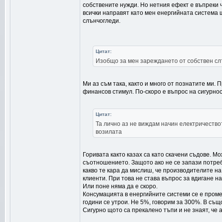
собствените нужди. Но нетния ефект е въпреки 
всички направят като мен енергийната система 
слънчогледи.
Цитат:
Изобщо за мен зареждането от собствен слъ
Ми аз съм така, както и много от познатите ми. 
финансов стимул. По-скоро е въпрос на сигурнос
Цитат:
Та лично аз не виждам начин електричество
возилата
Горивата както казах са като скачени съдове. М
съотношението. Защото ако не се запази потреб
какво те кара да мислиш, че производителите на
клиенти. При това не става въпрос за вдигане на
Или поне няма да е скоро.
Консумацията в енергийните системи се е проме
години се утрои. Не 5%, говорим за 300%. В същ
Сигурно щото са прекалено тъпи и не знаят, че 